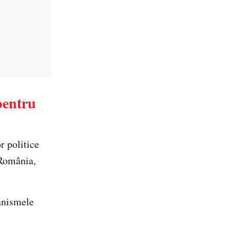
pentru
r politice
 România,
anismele