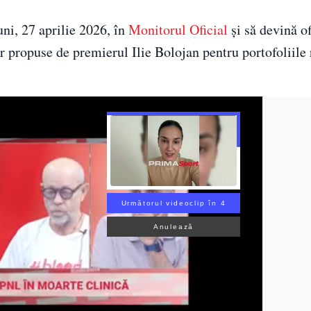
ni, 27 aprilie 2026, în
Monitorul Oficial
și să devină of
lor propuse de premierul Ilie Bolojan pentru portofoliil
Următorul videoclip în 3
Anulează