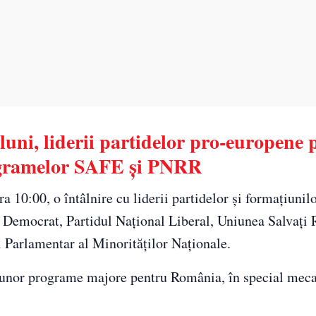
luni, liderii partidelor pro-europene 
ogramelor SAFE și PNRR
 10:00, o întâlnire cu liderii partidelor și formațiunilo
l Democrat, Partidul Național Liberal, Uniunea Salvați
arlamentar al Minorităților Naționale.
a unor programe majore pentru România, în special mec