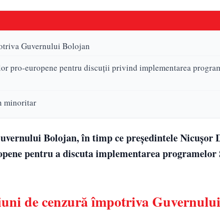
otriva Guvernului Bolojan
delor pro-europene pentru discuții privind implementarea progr
n minoritar
vernului Bolojan, în timp ce președintele Nicușor D
uropene pentru a discuta implementarea programelor
iuni de cenzură împotriva Guvernulu