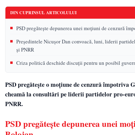
DIN CUPRINSUL ARTICOLULUI
PSD pregătește depunerea unei moțiuni de cenzură împ
Președintele Nicușor Dan convoacă, luni, liderii parti
și PNRR
Criza politică deschide discuții pentru un posibil guver
PSD pregătește o moțiune de cenzură împotriva Gu
cheamă la consultări pe liderii partidelor pro-e
PNRR.
PSD pregătește depunerea unei moț
Bolojan