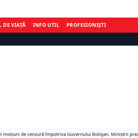
L DE VIAȚĂ
INFO UTIL
PROFESIONIȘTI
moțiuni de cenzură împotriva Guvernului Bolojan. Miniștrii prezi