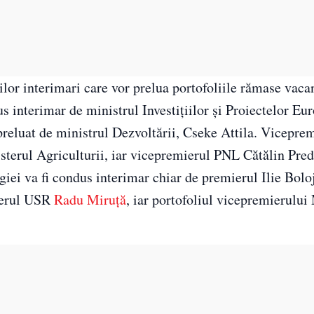
lor interimari care vor prelua portofoliile rămase vaca
s interimar de ministrul Investițiilor și Proiectelor Eu
 preluat de ministrul Dezvoltării, Cseke Attila. Vicepre
erul Agriculturii, iar vicepremierul PNL Cătălin Pred
giei va fi condus interimar chiar de premierul Ilie Bolo
mierul USR
Radu Miruță
, iar portofoliul vicepremierului