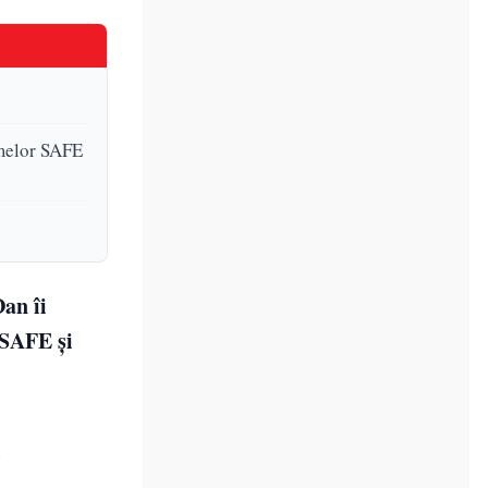
amelor SAFE
an îi
 SAFE și
i