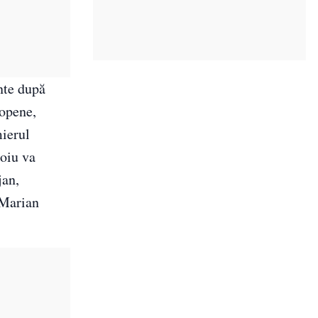
nte după
ropene,
mierul
oiu va
jan,
 Marian