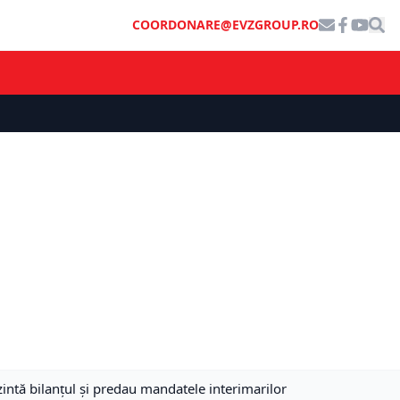
COORDONARE@EVZGROUP.RO
ntă bilanţul şi predau mandatele interimarilor