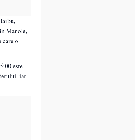
 Barbu,
rin Manole,
e care o
15:00 este
erului, iar