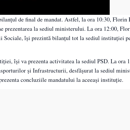
bilanțul de final de mandat. Astfel, la ora 10:30, Florin
ine prezentarea la sediul ministerului. La ora 12:00, Flo
 Sociale, își prezintă bilanțul tot la sediul instituției p
tiției, își va prezenta activitatea la sediul PSD. La ora 
orturilor și Infrastructurii, desfășurat la sediul minist
prezenta concluziile mandatului la aceeași instituție.