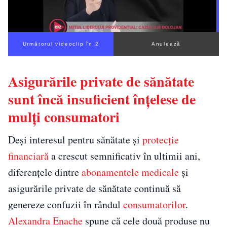
Următorul videoclip în 1
Anulează
Asigurările private de sănătate
sunt încă insuficient înțelese de
mulți consumatori
Deși interesul pentru sănătate și
protecție
financiară
a crescut semnificativ în ultimii ani,
diferențele dintre
abonamentele medicale
și
asigurările private de sănătate continuă să
genereze confuzii în rândul
consumatorilor
.
Alexandra Enache
spune că cele două produse nu