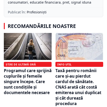
consumatori
,
educatie financiara
,
pret
,
signal iduna
Publicat în:
Profesioniști
RECOMANDĂRILE NOASTRE
ȘTIRI DE ULTIMĂ ORĂ
INFO UTIL
Programul care sprijină
Taxă pentru românii
cuplurile și femeile
care și-au pierdut
singure începe. Care
cardul de sănătate.
sunt condițiile și
CNAS arată cât costă
documentele necesare
emiterea unui duplicat
și cât durează
procedura