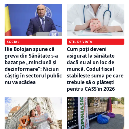
SOCIAL
STIL DE VIAȚĂ
Ilie Bolojan spune că
Cum poți deveni
greva din Sănătate s-a
asigurat la sănătate
bazat pe „minciună și
dacă nu ai un loc de
dezinformare”: Niciun
muncă. Codul fiscal
câștig în sectorul public
stabilește suma pe care
nu va scădea
trebuie să o plătești
pentru CASS în 2026