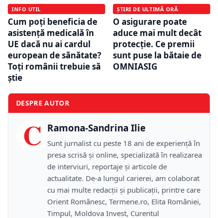
INFO UTIL
ȘTIRI DE ULTIMĂ ORĂ
Cum poți beneficia de
O asigurare poate
asistență medicală în
aduce mai mult decât
UE dacă nu ai cardul
protecție. Ce premii
european de sănătate?
sunt puse la bătaie de
Toți românii trebuie să
OMNIASIG
știe
DESPRE AUTOR
C
Ramona-Sandrina Ilie
Sunt jurnalist cu peste 18 ani de experiență în
presa scrisă și online, specializată în realizarea
de interviuri, reportaje și articole de
actualitate. De-a lungul carierei, am colaborat
cu mai multe redacții și publicații, printre care
Orient Românesc, Termene.ro, Elita României,
Timpul, Moldova Invest, Curentul