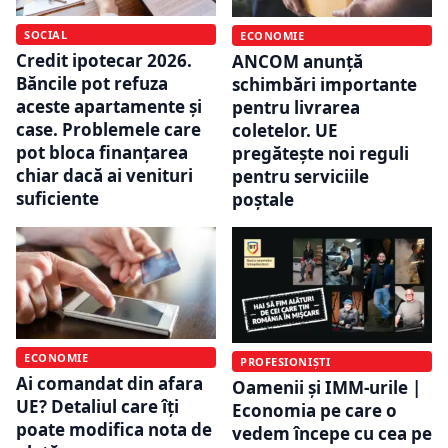
SOCIAL
ECONOMIE
Credit ipotecar 2026.
ANCOM anunță
Băncile pot refuza
schimbări importante
aceste apartamente și
pentru livrarea
case. Problemele care
coletelor. UE
pot bloca finanțarea
pregătește noi reguli
chiar dacă ai venituri
pentru serviciile
suficiente
poștale
ECONOMIE
PROFESIONIȘTI
Ai comandat din afara
Oamenii și IMM-urile |
UE? Detaliul care îți
Economia pe care o
poate modifica nota de
vedem începe cu cea pe