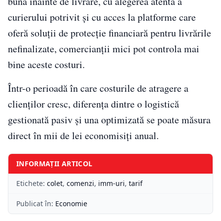
bună înainte de livrare, cu alegerea atentă a
curierului potrivit și cu acces la platforme care
oferă soluții de protecție financiară pentru livrările
nefinalizate, comercianții mici pot controla mai
bine aceste costuri.
Într-o perioadă în care costurile de atragere a
clienților cresc, diferența dintre o logistică
gestionată pasiv și una optimizată se poate măsura
direct în mii de lei economisiți anual.
INFORMAȚII ARTICOL
Etichete:
colet
,
comenzi
,
imm-uri
,
tarif
Publicat în:
Economie