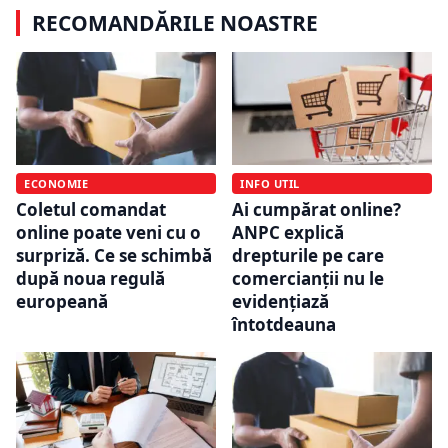
RECOMANDĂRILE NOASTRE
ECONOMIE
INFO UTIL
Coletul comandat
Ai cumpărat online?
online poate veni cu o
ANPC explică
surpriză. Ce se schimbă
drepturile pe care
după noua regulă
comercianții nu le
europeană
evidențiază
întotdeauna