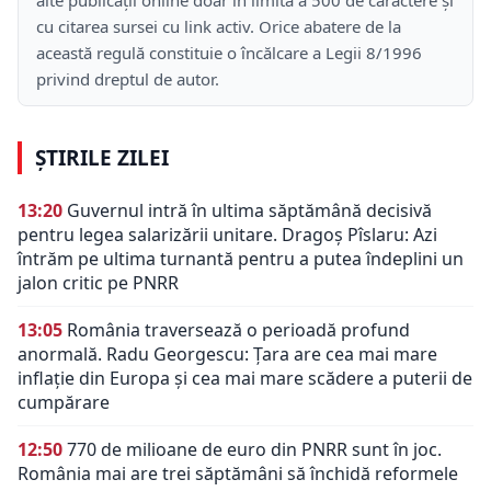
alte publicații online doar în limita a 500 de caractere și
cu citarea sursei cu link activ. Orice abatere de la
această regulă constituie o încălcare a Legii 8/1996
privind dreptul de autor.
ȘTIRILE ZILEI
13:20
Guvernul intră în ultima săptămână decisivă
pentru legea salarizării unitare. Dragoș Pîslaru: Azi
întrăm pe ultima turnantă pentru a putea îndeplini un
jalon critic pe PNRR
13:05
România traversează o perioadă profund
anormală. Radu Georgescu: Țara are cea mai mare
inflație din Europa și cea mai mare scădere a puterii de
cumpărare
12:50
770 de milioane de euro din PNRR sunt în joc.
România mai are trei săptămâni să închidă reformele