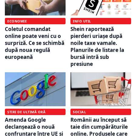
ECONOMIE
INFO UTIL
Coletul comandat
Shein raportează
online poate veni cu o
pierderi uriașe după
surpriză. Ce se schimbă
noile taxe vamale.
după noua regulă
Planurile de listare la
europeană
bursă intră sub
presiune
ȘTIRI DE ULTIMĂ ORĂ
SOCIAL
Amenda Google
Românii au început să
declanșează o nouă
taie din cumpărăturile
confruntare între UE și
online. Produsele care