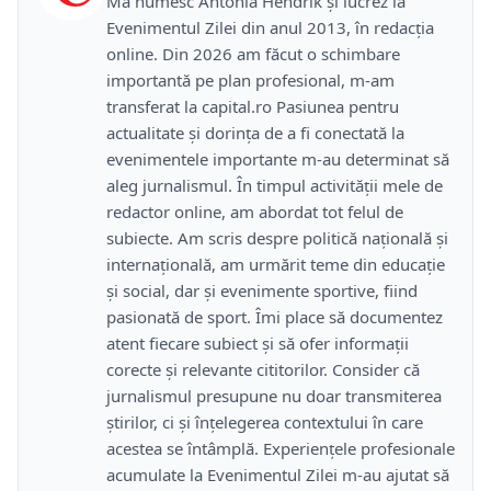
Mă numesc Antonia Hendrik și lucrez la
Evenimentul Zilei din anul 2013, în redacția
online. Din 2026 am făcut o schimbare
importantă pe plan profesional, m-am
transferat la capital.ro Pasiunea pentru
actualitate și dorința de a fi conectată la
evenimentele importante m-au determinat să
aleg jurnalismul. În timpul activității mele de
redactor online, am abordat tot felul de
subiecte. Am scris despre politică națională și
internațională, am urmărit teme din educație
și social, dar și evenimente sportive, fiind
pasionată de sport. Îmi place să documentez
atent fiecare subiect și să ofer informații
corecte și relevante cititorilor. Consider că
jurnalismul presupune nu doar transmiterea
știrilor, ci și înțelegerea contextului în care
acestea se întâmplă. Experiențele profesionale
acumulate la Evenimentul Zilei m-au ajutat să