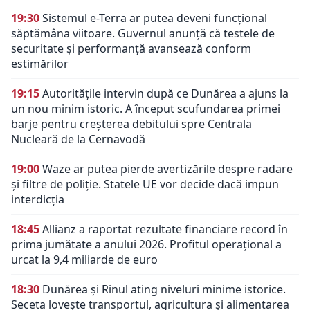
19:30
Sistemul e-Terra ar putea deveni funcțional
săptămâna viitoare. Guvernul anunță că testele de
securitate și performanță avansează conform
estimărilor
19:15
Autoritățile intervin după ce Dunărea a ajuns la
un nou minim istoric. A început scufundarea primei
barje pentru creșterea debitului spre Centrala
Nucleară de la Cernavodă
19:00
Waze ar putea pierde avertizările despre radare
și filtre de poliție. Statele UE vor decide dacă impun
interdicția
18:45
Allianz a raportat rezultate financiare record în
prima jumătate a anului 2026. Profitul operațional a
urcat la 9,4 miliarde de euro
18:30
Dunărea și Rinul ating niveluri minime istorice.
Seceta lovește transportul, agricultura și alimentarea