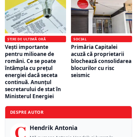
ȘTIRI DE ULTIMĂ ORĂ
SOCIAL
Vești importante
Primăria Capitalei
pentru milioane de
acuză că proprietarii
români. Ce se poate
blochează consolidarea
întâmpla cu prețul
blocurilor cu risc
energiei dacă seceta
seismic
continuă. Anunțul
secretarului de stat în
Ministerul Energiei
DESPRE AUTOR
C
Hendrik Antonia