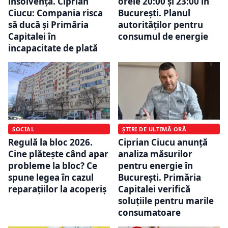
insolvență. Ciprian
orele 20:00 și 23:00 în
Ciucu: Compania risca
București. Planul
să ducă și Primăria
autorităților pentru
Capitalei în
consumul de energie
incapacitate de plată
SOCIAL
ȘTIRI DE ULTIMĂ ORĂ
Regulă la bloc 2026.
Ciprian Ciucu anunță
Cine plătește când apar
analiza măsurilor
probleme la bloc? Ce
pentru energie în
spune legea în cazul
București. Primăria
reparațiilor la acoperiș
Capitalei verifică
soluțiile pentru marile
consumatoare