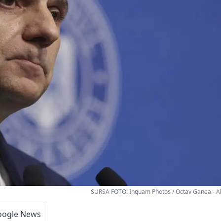
SURSA FOTO: Inquam Photos / Octav Ganea - A
oogle News