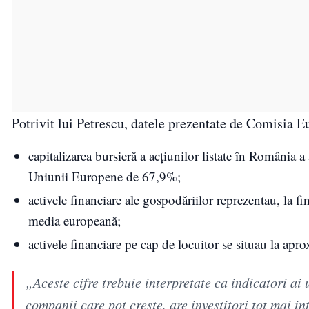
Potrivit lui Petrescu, datele prezentate de Comisia E
capitalizarea bursieră a acțiunilor listate în România 
Uniunii Europene de 67,9%;
activele financiare ale gospodăriilor reprezentau, l
media europeană;
activele financiare pe cap de locuitor se situau la ap
„Aceste cifre trebuie interpretate ca indicatori ai
companii care pot crește, are investitori tot mai in