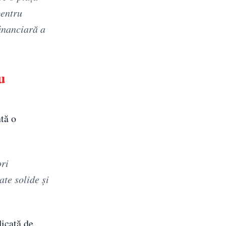
pentru
financiară a
u
tă o
ori
ate solide și
dicată de