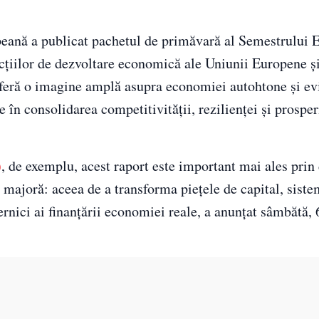
ană a publicat pachetul de primăvară al Semestrului 
țiilor de dezvoltare economică ale Uniunii Europene și 
feră o imagine amplă asupra economiei autohtone și ev
e în consolidarea competitivității, rezilienței și prosper
)
, de exemplu, acest raport este important mai ales prin 
e majoră: aceea de a transforma piețele de capital, sist
ernici ai finanțării economiei reale, a anunțat sâmbătă, 