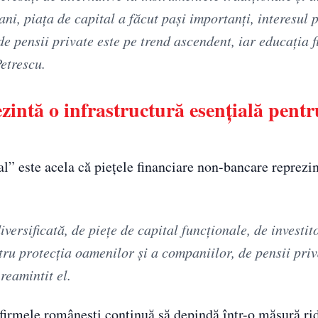
ani, piața de capital a făcut pași importanți, interesul 
 de pensii private este pe trend ascendent, iar educația 
etrescu.
zintă o infrastructură esențială pentr
l” este acela că piețele financiare non-bancare reprezin
ersificată, de piețe de capital funcționale, de investit
tru protecția oamenilor și a companiilor, de pensii priv
reamintit el.
 firmele românești continuă să depindă într-o măsură ri