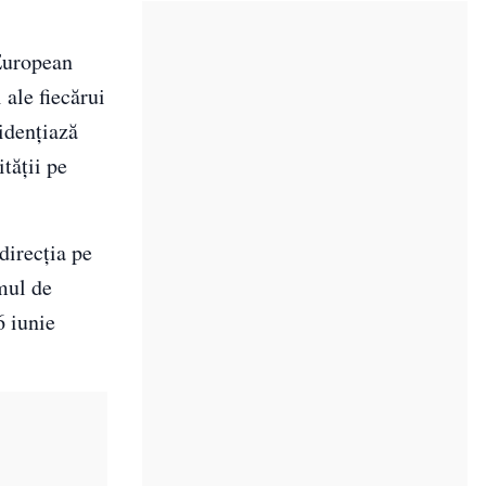
European
ale fiecărui
idențiază
ității pe
direcția pe
emul de
6 iunie