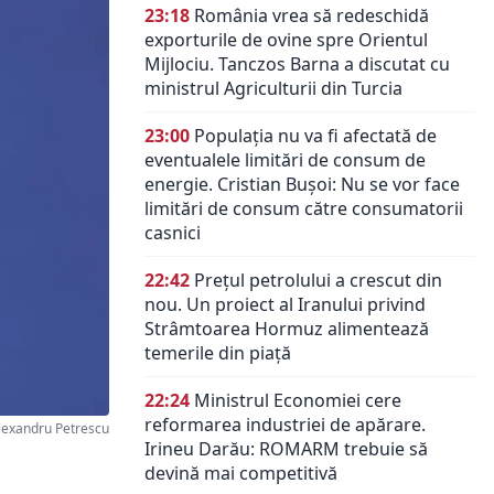
23:18
România vrea să redeschidă
exporturile de ovine spre Orientul
Mijlociu. Tanczos Barna a discutat cu
ministrul Agriculturii din Turcia
23:00
Populația nu va fi afectată de
eventualele limitări de consum de
energie. Cristian Bușoi: Nu se vor face
limitări de consum către consumatorii
casnici
22:42
Prețul petrolului a crescut din
nou. Un proiect al Iranului privind
Strâmtoarea Hormuz alimentează
temerile din piață
22:24
Ministrul Economiei cere
reformarea industriei de apărare.
lexandru Petrescu
Irineu Darău: ROMARM trebuie să
devină mai competitivă