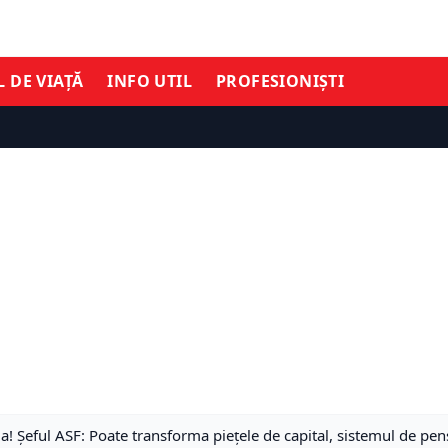
L DE VIAȚĂ
INFO UTIL
PROFESIONIȘTI
Șeful ASF: Poate transforma piețele de capital, sistemul de pensii 