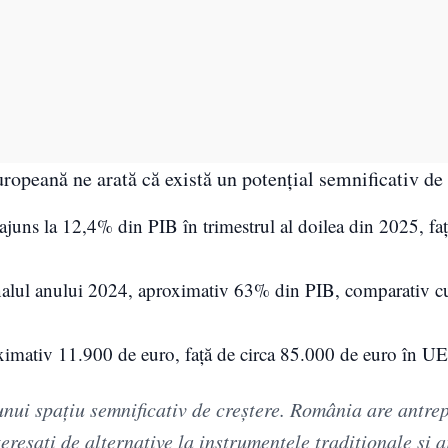
uropeană ne arată că există un potențial semnificativ de
a ajuns la 12,4% din PIB în trimestrul al doilea din 2025, f
a finalul anului 2024, aproximativ 63% din PIB, comparativ
roximativ 11.900 de euro, față de circa 85.000 de euro în UE
 unui spațiu semnificativ de creștere. România are antre
teresați de alternative la instrumentele tradiționale și a