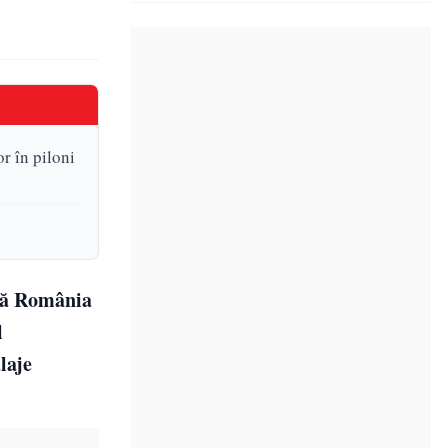
r în piloni
 că România
l
laje