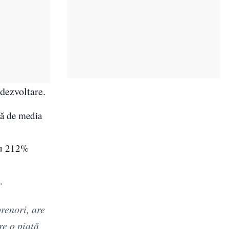
 dezvoltare.
ață de media
 cu 212%
.
prenori, are
re o piață