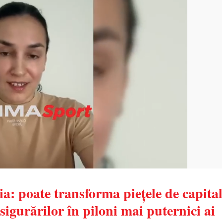
: poate transforma piețele de capital
asigurărilor în piloni mai puternici ai