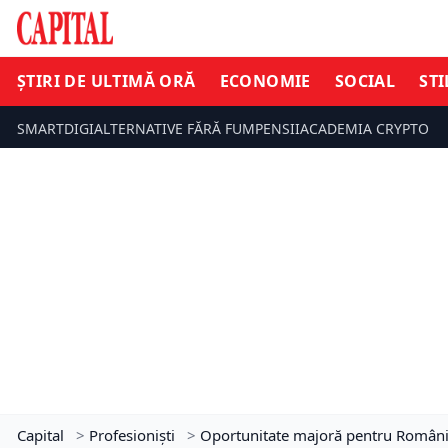
ȘTIRI DE ULTIMĂ ORĂ
ECONOMIE
SOCIAL
STI
SMARTDIGI
ALTERNATIVE FĂRĂ FUM
PENSII
ACADEMIA CRYPTO
Capital
>
Profesioniști
>
Oportunitate majoră pentru România! 