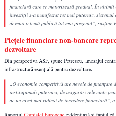
financiară care se maturizează gradual. În ultimii 
investiții s-a manifestat tot mai puternic, sistemul
devenit o temă publică tot mai prezentă”, susține P
Piețele financiare non-bancare repre
dezvoltare
Din perspectiva ASF, spune Petrescu, „mesajul centra
infrastructură esențială pentru dezvoltare.
„O economie competitivă are nevoie de finanțare div
instituționali puternici, de asigurări relevante pen
de un nivel mai ridicat de încredere financiară”, a 
Raportul
Comisiei Europene
evidențiază și faptul că