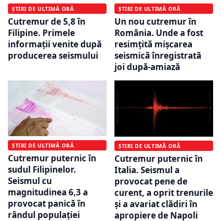
ȘTIRI DE ULTIMĂ ORĂ
ȘTIRI DE ULTIMĂ ORĂ
Cutremur de 5,8 în
Un nou cutremur în
Filipine. Primele
România. Unde a fost
informații venite după
resimțită mișcarea
producerea seismului
seismică înregistrată
joi după-amiază
ȘTIRI DE ULTIMĂ ORĂ
ȘTIRI DE ULTIMĂ ORĂ
Cutremur puternic în
Cutremur puternic în
sudul Filipinelor.
Italia. Seismul a
Seismul cu
provocat pene de
magnitudinea 6,3 a
curent, a oprit trenurile
provocat panică în
și a avariat clădiri în
rândul populației
apropiere de Napoli