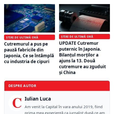
ȘTIRI DE ULTIMĂ ORĂ
ȘTIRI DE ULTIMĂ ORĂ
UPDATE Cutremur
Cutremurul a pus pe
puternic în Japonia.
pauză fabricile din
Bilanțul morților a
Japonia, Ce se întâmplă
ajuns la 13. Două
cu industria de cipuri
cutremure au zguduit
și China
DESPRE AUTOR
C
Iulian Luca
Am venit la Capital în vara anului 2019, fiind
prima mea experiență ca jurnalist după ce am