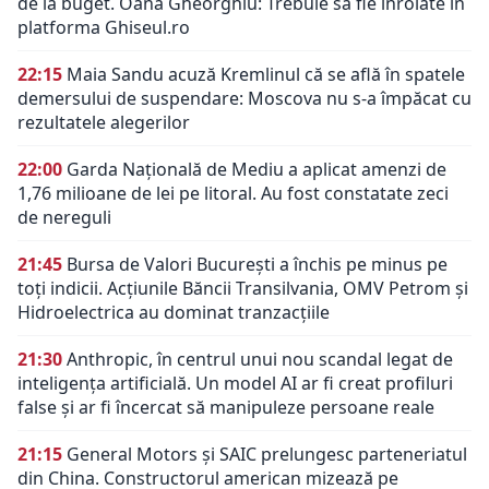
de la buget. Oana Gheorghiu: Trebuie să fie înrolate în
platforma Ghiseul.ro
22:15
Maia Sandu acuză Kremlinul că se află în spatele
demersului de suspendare: Moscova nu s-a împăcat cu
rezultatele alegerilor
22:00
Garda Națională de Mediu a aplicat amenzi de
1,76 milioane de lei pe litoral. Au fost constatate zeci
de nereguli
21:45
Bursa de Valori București a închis pe minus pe
toți indicii. Acțiunile Băncii Transilvania, OMV Petrom și
Hidroelectrica au dominat tranzacțiile
21:30
Anthropic, în centrul unui nou scandal legat de
inteligența artificială. Un model AI ar fi creat profiluri
false și ar fi încercat să manipuleze persoane reale
21:15
General Motors și SAIC prelungesc parteneriatul
din China. Constructorul american mizează pe