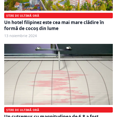
ȘTIRI DE ULTIMĂ ORĂ
Un hotel filipinez este cea mai mare clădire în
formă de cocoș din lume
13 noiembrie 2024
ȘTIRI DE ULTIMĂ ORĂ
Un cutremur cu magnitudinea de 6,8 a fost