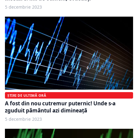
5 decembrie 2023
ȘTIRI DE ULTIMĂ ORĂ
A fost din nou cutremur puternic! Unde s-a
zguduit pământul azi dimineaţă
5 decembrie 2023