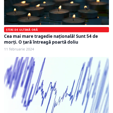
ȘTIRI DE ULTIMĂ ORĂ
Cea mai mare tragedie națională! Sunt 54 de
morți. O țară întreagă poartă doliu
11 februarie 2024