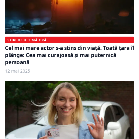
ȘTIRI DE ULTIMĂ ORĂ
Cel mai mare actor s-a stins din viață. Toată țara îl
plânge: Cea mai curajoasă și mai puternică
persoană
12 mai 2025