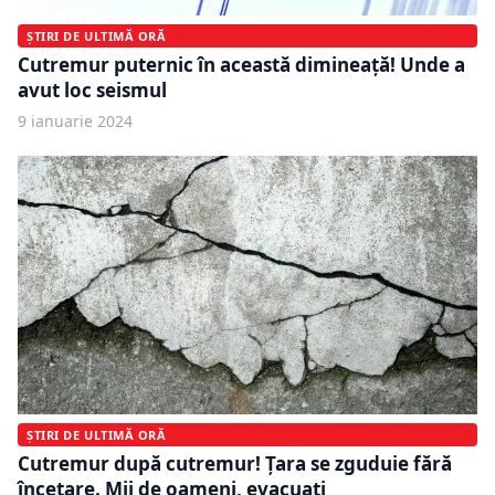
ȘTIRI DE ULTIMĂ ORĂ
Cutremur puternic în această dimineață! Unde a
avut loc seismul
9 ianuarie 2024
ȘTIRI DE ULTIMĂ ORĂ
Cutremur după cutremur! Țara se zguduie fără
încetare. Mii de oameni, evacuați