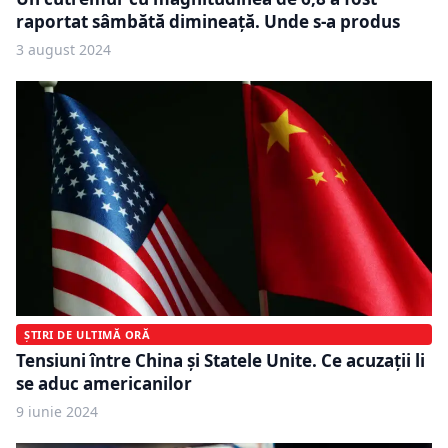
raportat sâmbătă dimineață. Unde s-a produs
3 august 2024
ȘTIRI DE ULTIMĂ ORĂ
Tensiuni între China și Statele Unite. Ce acuzații li
se aduc americanilor
9 iunie 2024