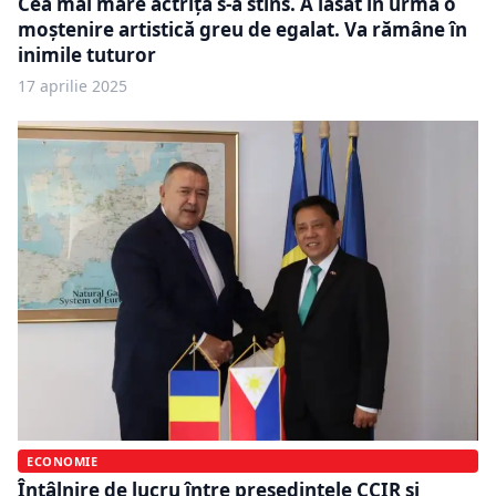
Cea mai mare actriță s-a stins. A lăsat în urmă o
moștenire artistică greu de egalat. Va rămâne în
inimile tuturor
17 aprilie 2025
ECONOMIE
Întâlnire de lucru între președintele CCIR și