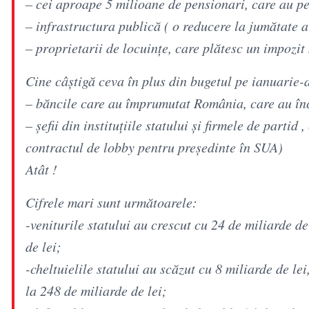
– cei aproape 5 milioane de pensionari, care au pen
– infrastructura publică ( o reducere la jumătate a 
– proprietarii de locuințe, care plătesc un impozi
Cine câștigă ceva în plus din bugetul pe ianuarie-
– băncile care au împrumutat România, care au înca
– șefii din instituțiile statului și firmele de partid 
contractul de lobby pentru președinte în SUA)
Atât !
Cifrele mari sunt următoarele:
-veniturile statului au crescut cu 24 de miliarde de
de lei;
-cheltuielile statului au scăzut cu 8 miliarde de le
la 248 de miliarde de lei;