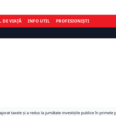
L DE VIAȚĂ
INFO UTIL
PROFESIONIȘTI
rat taxele și a redus la jumătate investițiile publice în primele 