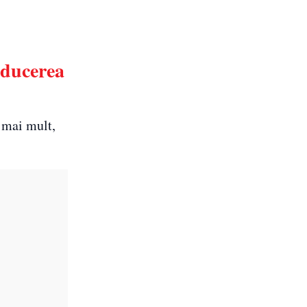
educerea
i mai mult,