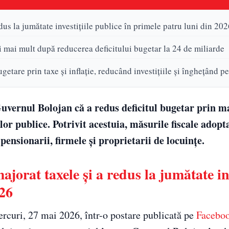
s la jumătate investițiile publice în primele patru luni din 202
i mai mult după reducerea deficitului bugetar la 24 de miliarde
tare prin taxe și inflație, reducând investițiile și înghețând pe
Guvernul Bolojan că a redus deficitul bugetar prin m
ilor publice. Potrivit acestuia, măsurile fiscale adopt
pensionarii, firmele și proprietarii de locuințe.
rat taxele și a redus la jumătate inv
026
iercuri, 27 mai 2026, într-o postare publicată pe
Facebo