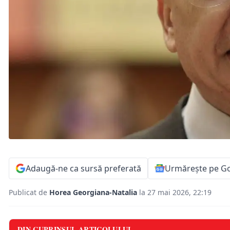
Adaugă-ne ca sursă preferată
Urmărește pe G
Publicat de
Horea Georgiana-Natalia
la 27 mai 2026, 22:19
DIN CUPRINSUL ARTICOLULUI