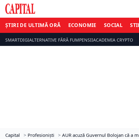
ȘTIRI DE ULTIMĂ ORĂ
ECONOMIE
SOCIAL
STI
SMARTDIGI
ALTERNATIVE FĂRĂ FUM
PENSII
ACADEMIA CRYPTO
Capital
>
Profesioniști
>
AUR acuză Guvernul Bolojan că a majo