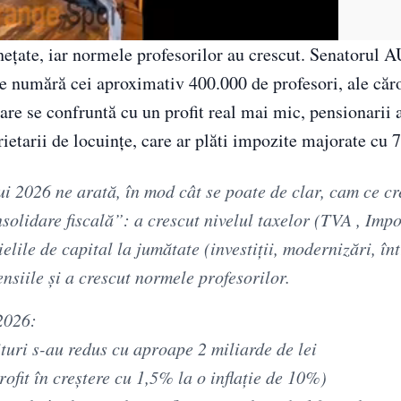
ghețate, iar normele profesorilor au crescut. Senatorul 
 se numără cei aproximativ 400.000 de profesori, ale căro
care se confruntă cu un profit real mai mic, pensionarii a
prietarii de locuințe, care ar plăti impozite majorate cu
i 2026 ne arată, în mod cât se poate de clar, cam ce c
lidare fiscală”: a crescut nivelul taxelor (TVA , Impo
elile de capital la jumătate (investiții, modernizări, înt
siile și a crescut normele profesorilor.
2026:
turi s-au redus cu aproape 2 miliarde de lei
profit în creștere cu 1,5% la o inflație de 10%)