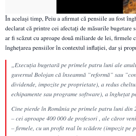
În același timp, Peiu a afirmat că pensiile au fost în
declarat că printre cei afectați de măsurile bugetare
ar fi scăzut cu aproape două miliarde de lei, firmele 
înghețarea pensiilor în contextul inflației, dar și pro
„Execuția bugetară pe primele patru luni ale anulu
guvernul Bolojan că înseamnă ”reformă” sau ”conso
dividende, impozite pe proprietate), a redus cheltui
echipamente sau programe software), a înghețat pen
Cine pierde în România pe primele patru luni din 
– cei aproape 400 000 de profesori , ale căror veni
– firmele, cu un profit real în scădere (impozit pe 