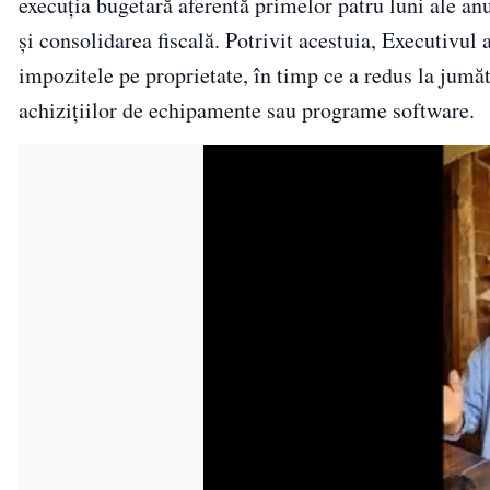
execuția bugetară aferentă primelor patru luni ale a
și consolidarea fiscală. Potrivit acestuia, Executivul 
impozitele pe proprietate, în timp ce a redus la jumăta
achizițiilor de echipamente sau programe software.