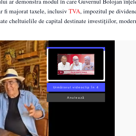
nului ar demonstra modul în care Guvernul Bolojan înțe
ar fi majorat taxele, inclusiv
TVA
, impozitul pe dividen
te cheltuielile de capital destinate investițiilor, modern
Următorul videoclip în 3
Anulează