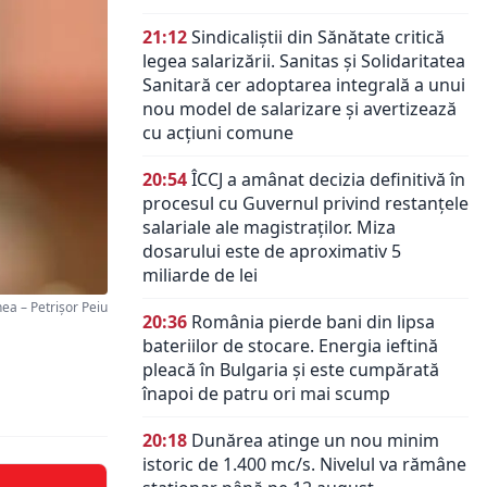
21:12
Sindicaliștii din Sănătate critică
legea salarizării. Sanitas și Solidaritatea
Sanitară cer adoptarea integrală a unui
nou model de salarizare și avertizează
cu acțiuni comune
20:54
ÎCCJ a amânat decizia definitivă în
procesul cu Guvernul privind restanțele
salariale ale magistraților. Miza
dosarului este de aproximativ 5
miliarde de lei
a – Petrișor Peiu
20:36
România pierde bani din lipsa
bateriilor de stocare. Energia ieftină
pleacă în Bulgaria și este cumpărată
înapoi de patru ori mai scump
20:18
Dunărea atinge un nou minim
istoric de 1.400 mc/s. Nivelul va rămâne