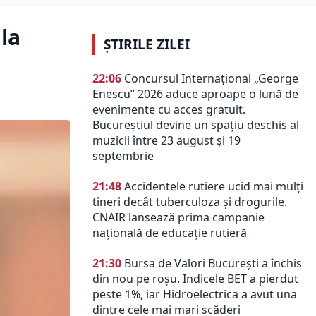
la
ȘTIRILE ZILEI
22:06
Concursul Internațional „George
Enescu” 2026 aduce aproape o lună de
evenimente cu acces gratuit.
Bucureștiul devine un spațiu deschis al
muzicii între 23 august și 19
septembrie
21:48
Accidentele rutiere ucid mai mulți
tineri decât tuberculoza și drogurile.
CNAIR lansează prima campanie
națională de educație rutieră
21:30
Bursa de Valori București a închis
din nou pe roșu. Indicele BET a pierdut
peste 1%, iar Hidroelectrica a avut una
dintre cele mai mari scăderi