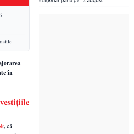
staționar până pe 12 august
6
nsiile
ajorarea
ate în
estițiile
ok
, că