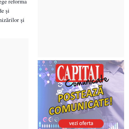
lege reforma
de și
izărilor și