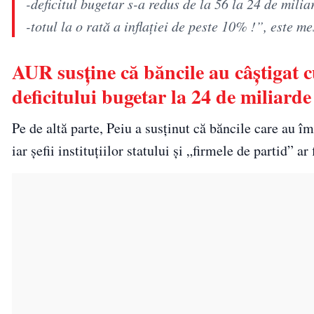
-deficitul bugetar s-a redus de la 56 la 24 de milia
-totul la o rată a inflației de peste 10% !”, este me
AUR susține că băncile au câștigat 
deficitului bugetar la 24 de miliarde
Pe de altă parte, Peiu a susținut că băncile care au 
iar șefii instituțiilor statului și „firmele de partid” a