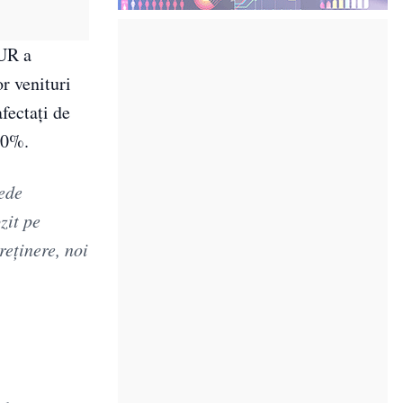
AUR a
r venituri
fectați de
 70%.
rede
zit pe
reținere, noi