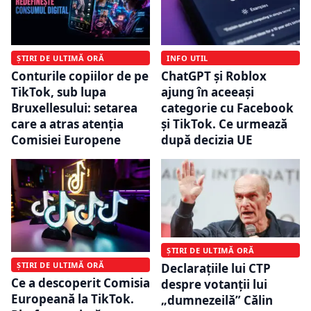
ȘTIRI DE ULTIMĂ ORĂ
INFO UTIL
Conturile copiilor de pe
ChatGPT și Roblox
TikTok, sub lupa
ajung în aceeași
Bruxellesului: setarea
categorie cu Facebook
care a atras atenția
și TikTok. Ce urmează
Comisiei Europene
după decizia UE
ȘTIRI DE ULTIMĂ ORĂ
ȘTIRI DE ULTIMĂ ORĂ
Declarațiile lui CTP
Ce a descoperit Comisia
despre votanții lui
Europeană la TikTok.
„dumnezeilă” Călin