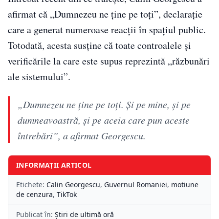
afirmat că „Dumnezeu ne ține pe toți”, declarație
care a generat numeroase reacții în spațiul public.
Totodată, acesta susține că toate controalele și
verificările la care este supus reprezintă „răzbunări
ale sistemului”.
„Dumnezeu ne ține pe toți. Și pe mine, și pe
dumneavoastră, și pe aceia care pun aceste
întrebări”, a afirmat Georgescu.
INFORMAȚII ARTICOL
Etichete:
Calin Georgescu
,
Guvernul Romaniei
,
motiune
de cenzura
,
TikTok
Publicat în:
Știri de ultimă oră