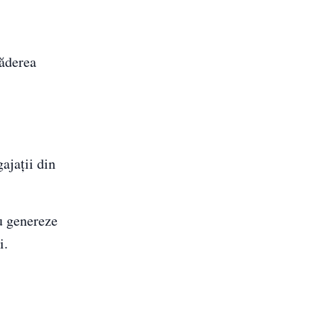
căderea
ajații din
u genereze
i.