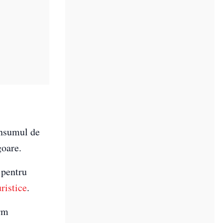
onsumul de
goare.
 pentru
uristice
.
orm