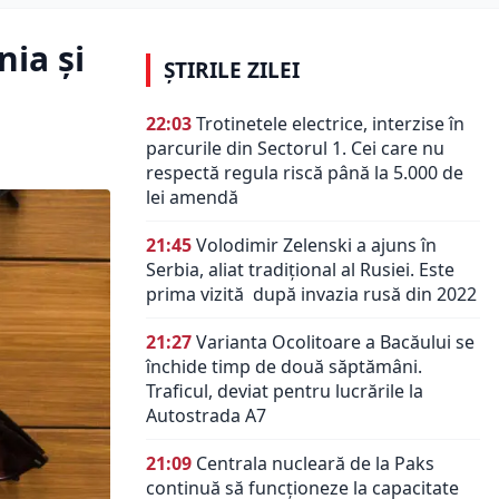
ia și
ȘTIRILE ZILEI
22:03
Trotinetele electrice, interzise în
parcurile din Sectorul 1. Cei care nu
respectă regula riscă până la 5.000 de
lei amendă
21:45
Volodimir Zelenski a ajuns în
Serbia, aliat tradiţional al Rusiei. Este
prima vizită după invazia rusă din 2022
21:27
Varianta Ocolitoare a Bacăului se
închide timp de două săptămâni.
Traficul, deviat pentru lucrările la
Autostrada A7
21:09
Centrala nucleară de la Paks
continuă să funcționeze la capacitate