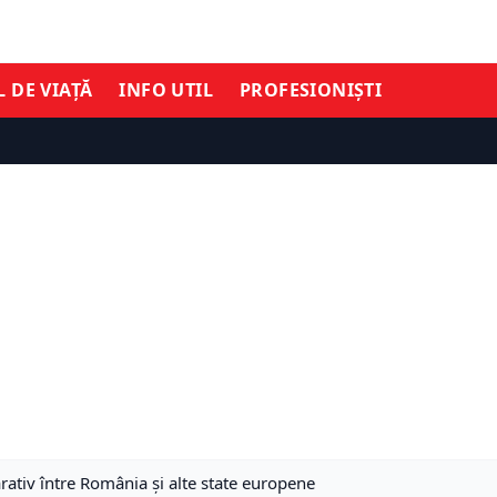
L DE VIAȚĂ
INFO UTIL
PROFESIONIȘTI
ativ între România și alte state europene