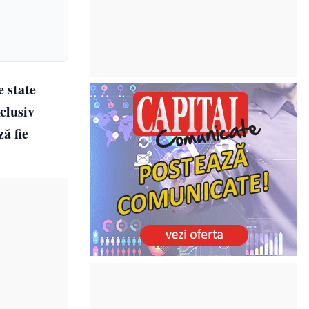
 state
clusiv
ă fie