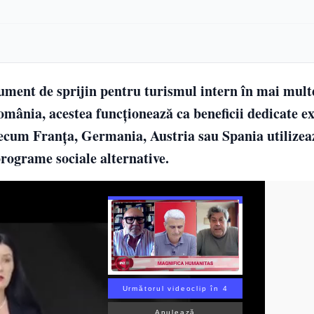
ument de sprijin pentru turismul intern în mai multe
omânia, acestea funcționează ca beneficii dedicate ex
 precum Franța, Germania, Austria sau Spania utilizeaz
programe sociale alternative.
Următorul videoclip în 3
Anulează