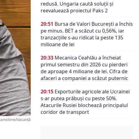
redusă. Ungaria caută soluții și
reevaluează proiectul Paks 2
20:51
Bursa de Valori București a închis
pe minus. BET a scăzut cu 0,56%, iar
tranzacțiile s-au ridicat la peste 135
milioane de lei
20:33
Mecanica Ceahlău a încheiat
primul semestru din 2026 cu pierderi
de aproape 4 milioane de lei. Cifra de
afaceri a companiei a scăzut puternic
20:15
Exporturile agricole ale Ucrainei
s-ar putea prăbuși cu peste 50%.
Atacurile Rusiei blochează principalul
coridor de transport
eamstime/Vacanță