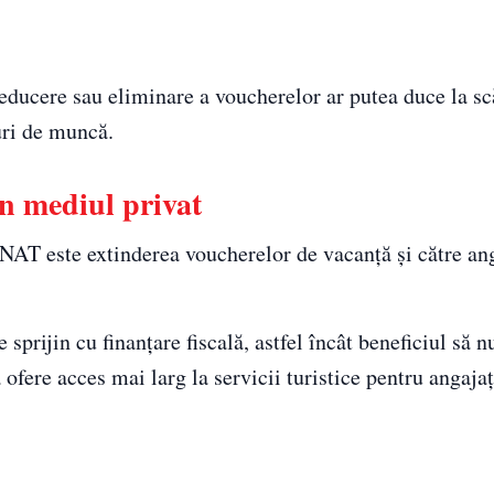
reducere sau eliminare a voucherelor ar putea duce la s
uri de muncă.
n mediul privat
NAT este extinderea voucherelor de vacanță și către ang
rijin cu finanțare fiscală, astfel încât beneficiul să n
 ofere acces mai larg la servicii turistice pentru angajaț