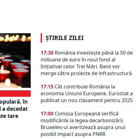
lectiv.
Tragedia aviatică din Washington.
ohannis și
Trump dă vina pe politicile de
telor
diversitate ale lui Obama și Biden
ȘTIRILE ZILEI
17:30
România investește până la 50 de
milioane de euro în noul fond al
Inițiativei celor Trei Mări. Banii vor
merge către proiecte de infrastructură
17:15
Cât contribuie România la
economia Uniunii Europene. Eurostat a
publicat un nou clasament pentru 2025
opulară, în
l a decedat
17:00
Comisia Europeană verifică
ste tare
modificările la legea decarbonizării.
Bruxelles-ul avertizează asupra unui
posibil impact asupra PNRR