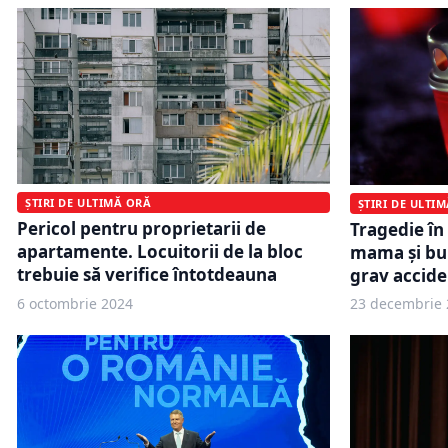
ȘTIRI DE ULTIMĂ ORĂ
ȘTIRI DE ULTI
Pericol pentru proprietarii de
Tragedie în
apartamente. Locuitorii de la bloc
mama și bun
trebuie să verifice întotdeauna
grav accide
6 octombrie 2024
23 decembrie 