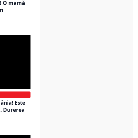
ni! O mamă
am
ânia! Este
i. Durerea