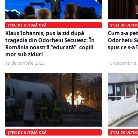
ȘTIRI DE ULTIMĂ ORĂ
ȘTIRI DE ULTI
Klaus Iohannis, pus la zid după
Cum s-a pet
tragedia din Odorheiu Secuiesc: În
Odorheiu S
România noastră “educată”, copiii
spus ce s-a
mor sub ziduri
19 decembrie 2023
18 decembrie 
ȘTIRI DE ULTIMĂ ORĂ
ȘTIRI DE ULTI