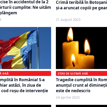
ucise în accidentul de la 2
Crimă teribilă în Botoșa
rturii cumplite: Ne uităm
și-a aruncat copiii pe ge
i plângem
3
21 august 2023
MĂ ORĂ
ȘTIRI DE ULTIMĂ ORĂ
mplită în România! S-a
Tragedie cumplită în Rom
iar astăzi, în ziua de
anunțul crunt al dimineți
e cod roșu de intervenție
este de nedescris
24 aprilie 2023