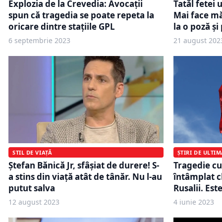
Explozia de la Crevedia: Avocații
Tatăl fetei 
spun că tragedia se poate repeta la
Mai face mă
oricare dintre staţiile GPL
la o poză ș
6 septembrie 2023
21 august 202
STIL DE VIAȚĂ
ȘTIRI DE ULTI
Ștefan Bănică Jr, sfâșiat de durere! S-
Tragedie cu
a stins din viață atât de tânăr. Nu l-au
întâmplat ch
putut salva
Rusalii. Est
12 august 2023
4 iunie 2023