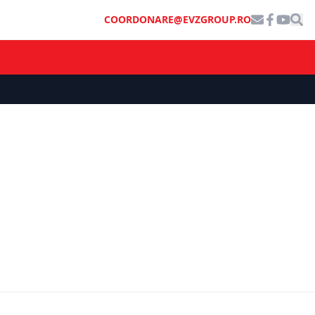
COORDONARE@EVZGROUP.RO
ȘTIRI DE ULTIMĂ ORĂ
lansează