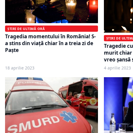
ȘTIRI DE ULTIMĂ ORĂ
Tragedia momentului în România! S-
ȘTIRI DE ULTI
a stins din viață chiar în a treia zi de
Tragedie cu
Paște
murit chiar 
vreo șansă 
18 aprilie 2023
4 aprilie 2023