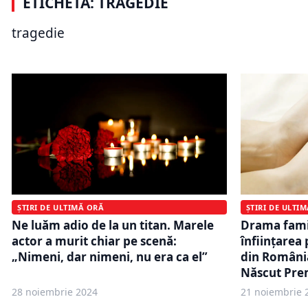
ETICHETĂ: TRAGEDIE
Georgescu, îndurerat de tragedie:
Cutremur î
Când inima se răcește, viața
pâmântul c
tragedie
plătește
grade a av
ȘTIRI DE ULTIMĂ ORĂ
ȘTIRI DE ULTI
Ne luăm adio de la un titan. Marele
Drama famil
actor a murit chiar pe scenă:
înființarea
„Nimeni, dar nimeni, nu era ca el”
din România
Născut Pre
28 noiembrie 2024
21 noiembrie 