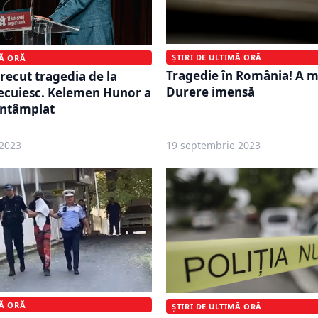
ȘTIRI DE ULTIMĂ ORĂ
MĂ ORĂ
Tragedie în România! A mu
recut tragedia de la
Durere imensă
ecuiesc. Kelemen Hunor a
 întâmplat
2023
19 septembrie 2023
MĂ ORĂ
ȘTIRI DE ULTIMĂ ORĂ