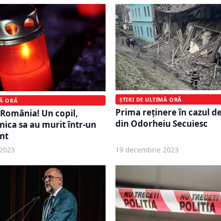
ȘTIRI DE ULTIMĂ ORĂ
MĂ ORĂ
Prima reținere în cazul de 
 România! Un copil,
din Odorheiu Secuiesc
ica sa au murit într-un
nt
2023
19 decembrie 2023