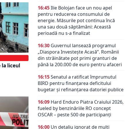
16:45
Ilie Bolojan face un nou apel
pentru reducerea consumului de
energie. Măsurile pot continua încă
una sau două săptămâni: Această
perioadă nu s-a finalizat
16:30
Guvernul lansează programul
„Diaspora Investește Acasă”. Românii
din străinătate pot primi granturi de
până la 200.000 de euro pentru afaceri
la liceul
16:15
Senatul a ratificat împrumutul
BIRD pentru finanțarea deficitului
bugetar și refinanțarea datoriei publice
16:09
Hard Enduro Piatra Craiului 2026,
fueled by benzinăriile RO concept
OSCAR – peste 500 de participanți
16:00
Un detaliu ignorat de mulți