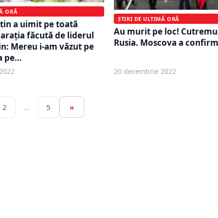
MĂ ORĂ
ȘTIRI DE ULTIMĂ ORĂ
tin a uimit pe toată
Au murit pe loc! Cutremur
arația făcută de liderul
Rusia. Moscova a confirma
in: Mereu i-am văzut pe
a pe…
2022
20 decembrie 2022
2
…
5
»