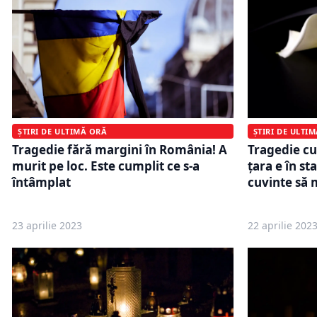
ȘTIRI DE ULTIMĂ ORĂ
ȘTIRI DE ULTI
Tragedie fără margini în România! A
Tragedie cu
murit pe loc. Este cumplit ce s-a
țara e în st
întâmplat
cuvinte să 
23 aprilie 2023
22 aprilie 202