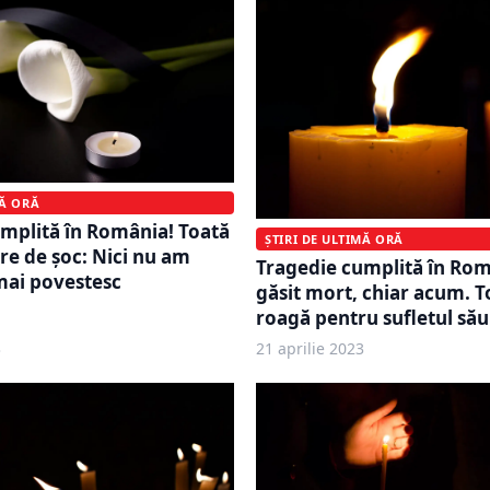
MĂ ORĂ
mplită în România! Toată
ȘTIRI DE ULTIMĂ ORĂ
are de șoc: Nici nu am
Tragedie cumplită în Rom
mai povestesc
găsit mort, chiar acum. T
roagă pentru sufletul său
3
21 aprilie 2023