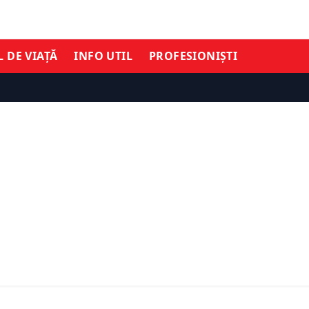
L DE VIAȚĂ
INFO UTIL
PROFESIONIȘTI
ȘTIRI DE ULTIMĂ ORĂ
TIMĂ ORĂ
EXCLUSIV: Victor Ponta 