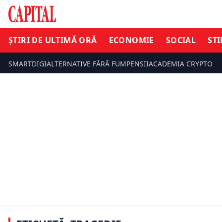
ȘTIRI DE ULTIMĂ ORĂ
ECONOMIE
SOCIAL
STI
SMARTDIGI
ALTERNATIVE FĂRĂ FUM
PENSII
ACADEMIA CRYPTO
ȘTIRI DE ULTIMĂ ORĂ
ȘTIRI DE UL
Zi de doliu pentru România. Călin