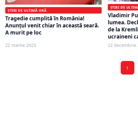
ȘTIRI DE ULTI
ȘTIRI DE ULTIMĂ ORĂ
Vladimir Pu
Tragedie cumplită în România!
lumea. Decl
Anunțul venit chiar în această seară.
de la Kreml
A murit pe loc
ucraineni c
22 martie 2023
22 decembrie 
1