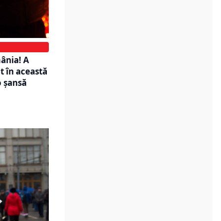
ânia! A
t în această
o șansă