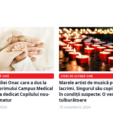
n România. S-a zgâlțâit
acuzații grave în cazul Co
hiar azi dimineață. Câte
Cere audierea lui Klaus I
ut
desecretizarea documen
MĂ ORĂ
ȘTIRI DE ULTIMĂ ORĂ
iei Onac care a dus la
Marele artist de muzică p
 primului Campus Medical
lacrimi. Singurul său copi
 dedicat Copilului nou-
în condiții suspecte: O ve
matur
tulburătoare
2024
16 noiembrie 2024