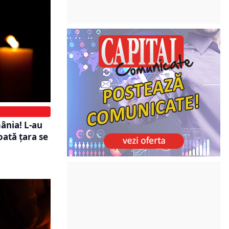
ânia! L-au
oată ţara se