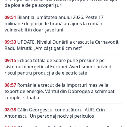
de ploaie de pe acoperișuri
09:51
Bilanț la jumătatea anului 2026. Peste 17
milioane de porții de hrană au ajuns la românii
vulnerabili în doar șase luni
09:33
UPDATE. Nivelul Dunării a crescut la Cernavodă.
Radu Miruță: „Am câștigat 8 cm net”
09:15
Eclipsa totală de Soare pune presiune pe
sistemul energetic al Europei. Avertisment privind
riscul pentru producția de electricitate
08:57
România a trecut de la importuri masive la
export de energie. Vântul din Dobrogea a schimbat
complet situația
08:38
Călin Georgescu, conducătorul AUR. Crin
Antonescu: Un personaj nociv şi periculos