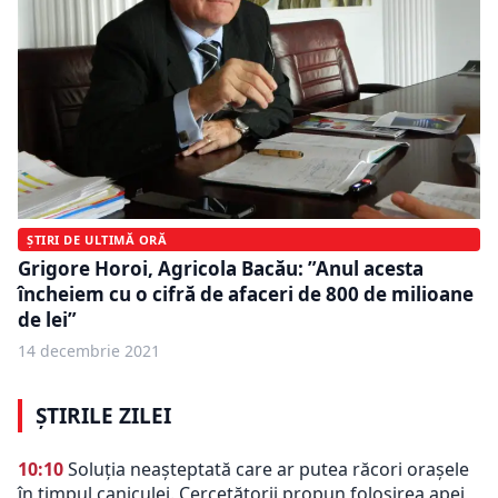
ȘTIRI DE ULTIMĂ ORĂ
Grigore Horoi, Agricola Bacău: ”Anul acesta
încheiem cu o cifră de afaceri de 800 de milioane
de lei”
14 decembrie 2021
ȘTIRILE ZILEI
10:10
Soluția neașteptată care ar putea răcori orașele
în timpul caniculei. Cercetătorii propun folosirea apei