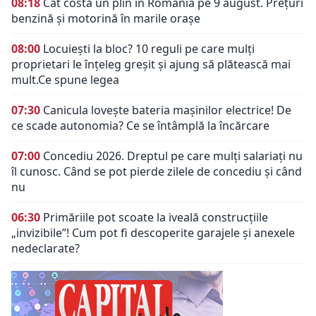
08:18
Cât costă un plin în România pe 9 august. Prețuri
benzină și motorină în marile orașe
08:00
Locuiești la bloc? 10 reguli pe care mulți
proprietari le înțeleg greșit și ajung să plătească mai
mult.Ce spune legea
07:30
Canicula lovește bateria mașinilor electrice! De
ce scade autonomia? Ce se întâmplă la încărcare
07:00
Concediu 2026. Dreptul pe care mulți salariați nu
îl cunosc. Când se pot pierde zilele de concediu și când
nu
06:30
Primăriile pot scoate la iveală construcțiile
„invizibile”! Cum pot fi descoperite garajele și anexele
nedeclarate?