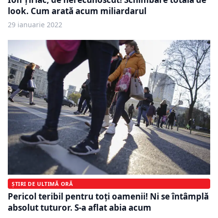
look. Cum arată acum miliardarul
29 ianuarie 2022
ȘTIRI DE ULTIMĂ ORĂ
Pericol teribil pentru toţi oamenii! Ni se întâmplă
absolut tuturor. S-a aflat abia acum