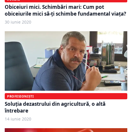
Obiceiuri mici. Schimbări mari: Cum pot
obiceiurile mici să-ți schimbe fundamental viața?
30 iunie 2020
PROFESIONIȘTI
Soluția dezastrului din agricultură, o altă
întrebare
14 iunie 2020