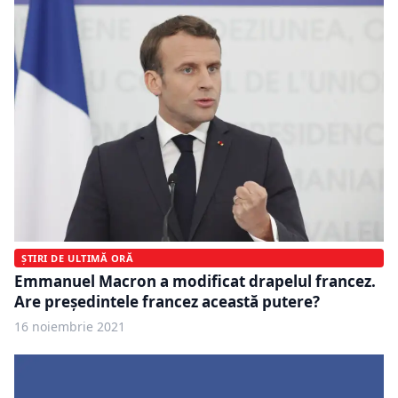
ȘTIRI DE ULTIMĂ ORĂ
Emmanuel Macron a modificat drapelul francez.
Are preşedintele francez această putere?
16 noiembrie 2021