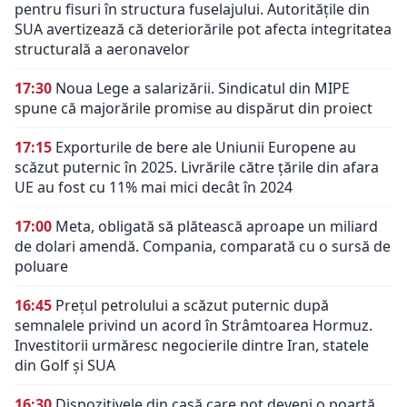
pentru fisuri în structura fuselajului. Autoritățile din
SUA avertizează că deteriorările pot afecta integritatea
structurală a aeronavelor
17:30
Noua Lege a salarizării. Sindicatul din MIPE
spune că majorările promise au dispărut din proiect
17:15
Exporturile de bere ale Uniunii Europene au
scăzut puternic în 2025. Livrările către țările din afara
UE au fost cu 11% mai mici decât în 2024
17:00
Meta, obligată să plătească aproape un miliard
de dolari amendă. Compania, comparată cu o sursă de
poluare
16:45
Prețul petrolului a scăzut puternic după
semnalele privind un acord în Strâmtoarea Hormuz.
Investitorii urmăresc negocierile dintre Iran, statele
din Golf și SUA
16:30
Dispozitivele din casă care pot deveni o poartă