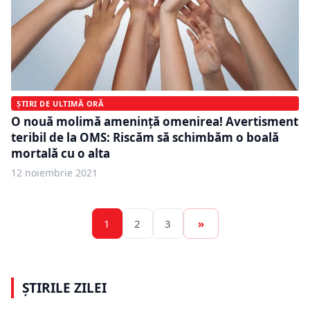
ȘTIRI DE ULTIMĂ ORĂ
O nouă molimă amenință omenirea! Avertisment
teribil de la OMS: Riscăm să schimbăm o boală
mortală cu o alta
12 noiembrie 2021
1
2
3
»
ȘTIRILE ZILEI