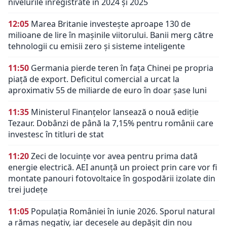
nivelurile înregistrate în 2024 și 2025
12:05
Marea Britanie investește aproape 130 de
milioane de lire în mașinile viitorului. Banii merg către
tehnologii cu emisii zero și sisteme inteligente
11:50
Germania pierde teren în fața Chinei pe propria
piață de export. Deficitul comercial a urcat la
aproximativ 55 de miliarde de euro în doar șase luni
11:35
Ministerul Finanțelor lansează o nouă ediție
Tezaur. Dobânzi de până la 7,15% pentru românii care
investesc în titluri de stat
11:20
Zeci de locuințe vor avea pentru prima dată
energie electrică. AEI anunță un proiect prin care vor fi
montate panouri fotovoltaice în gospodării izolate din
trei județe
11:05
Populația României în iunie 2026. Sporul natural
a rămas negativ, iar decesele au depășit din nou