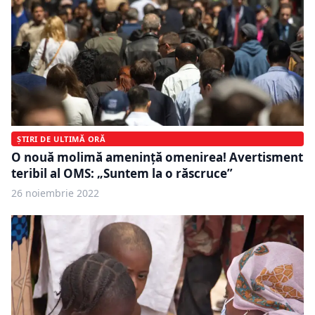
ȘTIRI DE ULTIMĂ ORĂ
O nouă molimă amenință omenirea! Avertisment
teribil al OMS: „Suntem la o răscruce”
26 noiembrie 2022