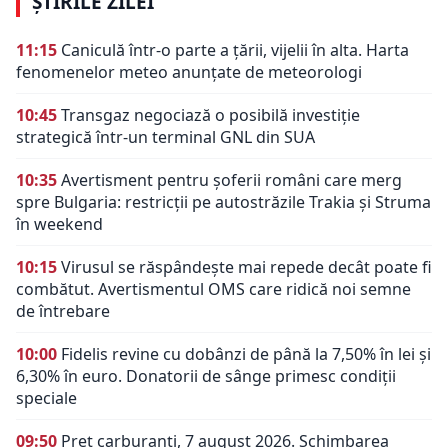
ȘTIRILE ZILEI
11:15
Caniculă într-o parte a țării, vijelii în alta. Harta
fenomenelor meteo anunțate de meteorologi
10:45
Transgaz negociază o posibilă investiție
strategică într-un terminal GNL din SUA
10:35
Avertisment pentru șoferii români care merg
spre Bulgaria: restricții pe autostrăzile Trakia și Struma
în weekend
10:15
Virusul se răspândește mai repede decât poate fi
combătut. Avertismentul OMS care ridică noi semne
de întrebare
10:00
Fidelis revine cu dobânzi de până la 7,50% în lei și
6,30% în euro. Donatorii de sânge primesc condiții
speciale
09:50
Preț carburanți, 7 august 2026. Schimbarea