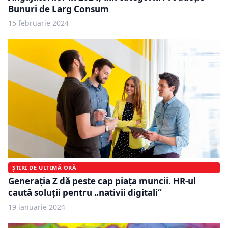
Bunuri de Larg Consum
15 februarie 2024
ȘTIRI DE ULTIMĂ ORĂ
Generația Z dă peste cap piața muncii. HR-ul
caută soluții pentru „nativii digitali“
19 ianuarie 2024