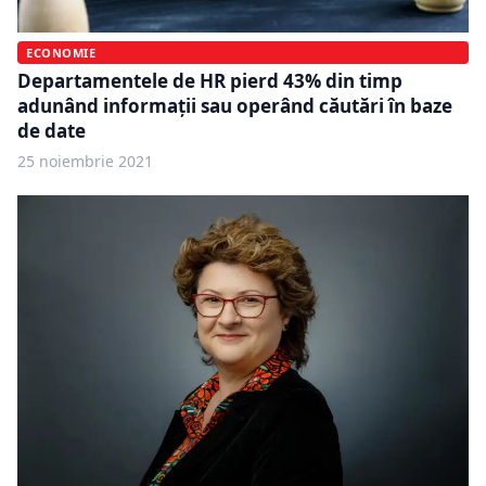
ECONOMIE
Departamentele de HR pierd 43% din timp
adunând informații sau operând căutări în baze
de date
25 noiembrie 2021