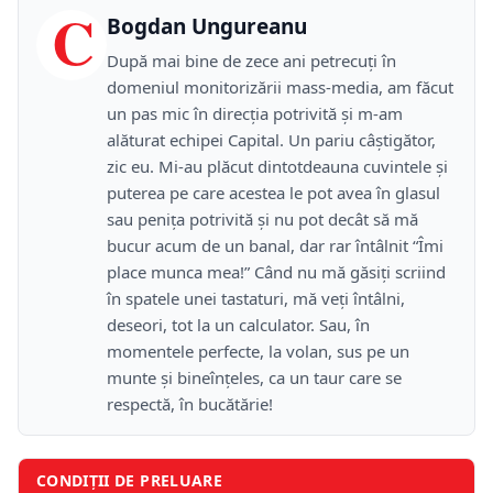
C
Bogdan Ungureanu
După mai bine de zece ani petrecuţi în
domeniul monitorizării mass-media, am făcut
un pas mic în direcţia potrivită şi m-am
alăturat echipei Capital. Un pariu câştigător,
zic eu. Mi-au plăcut dintotdeauna cuvintele şi
puterea pe care acestea le pot avea în glasul
sau peniţa potrivită şi nu pot decât să mă
bucur acum de un banal, dar rar întâlnit “Îmi
place munca mea!” Când nu mă găsiţi scriind
în spatele unei tastaturi, mă veţi întâlni,
deseori, tot la un calculator. Sau, în
momentele perfecte, la volan, sus pe un
munte şi bineînţeles, ca un taur care se
respectă, în bucătărie!
CONDIȚII DE PRELUARE