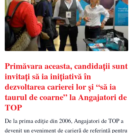
Primăvara aceasta, candidații sunt
invitați să ia inițiativă în
dezvoltarea carierei lor și “să ia
taurul de coarne” la Angajatori de
TOP
De la prima ediție din 2006, Angajatori de TOP a
devenit un eveniment de carieră de referință pentru