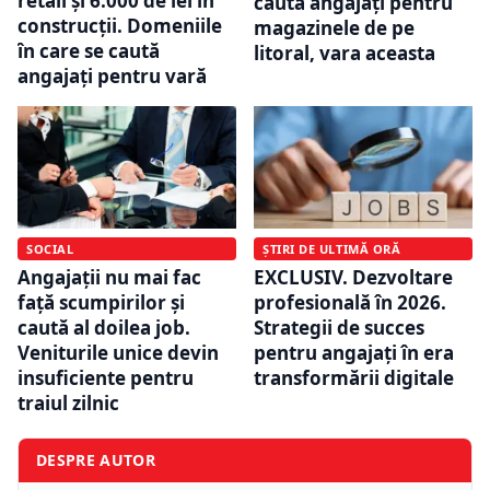
retail și 6.000 de lei în
caută angajați pentru
construcții. Domeniile
magazinele de pe
în care se caută
litoral, vara aceasta
angajați pentru vară
SOCIAL
ȘTIRI DE ULTIMĂ ORĂ
Angajații nu mai fac
EXCLUSIV. Dezvoltare
față scumpirilor și
profesională în 2026.
caută al doilea job.
Strategii de succes
Veniturile unice devin
pentru angajați în era
insuficiente pentru
transformării digitale
traiul zilnic
DESPRE AUTOR