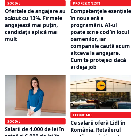
PROFESIONIȘTI
SOCIAL
Competențele esențiale
Ofertele de angajare au
în noua eră a
scăzut cu 13%. Firmele
programării. AI-ul
angajează mai puțin,
poate scrie cod în locul
candidații aplică mai
oamenilor, iar
mult
companiile caută acum
altceva la angajare.
Cum te protejezi dacă
ai deja job
ECONOMIE
SOCIAL
Ce salarii oferă Lidl în
Salarii de 4.000 de lei în
România. Retailerul