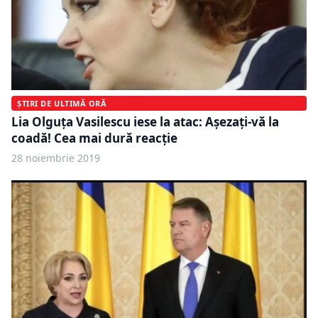
ȘTIRI DE ULTIMĂ ORĂ
Lia Olguța Vasilescu iese la atac: Așezați-vă la
coadă! Cea mai dură reacție
28 noiembrie 2019