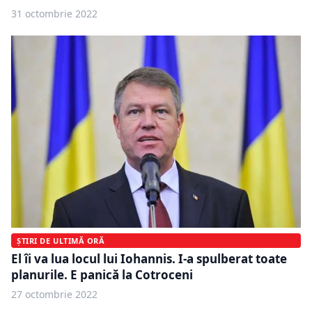
31 octombrie 2022
ȘTIRI DE ULTIMĂ ORĂ
El îi va lua locul lui Iohannis. I-a spulberat toate
planurile. E panică la Cotroceni
27 octombrie 2022