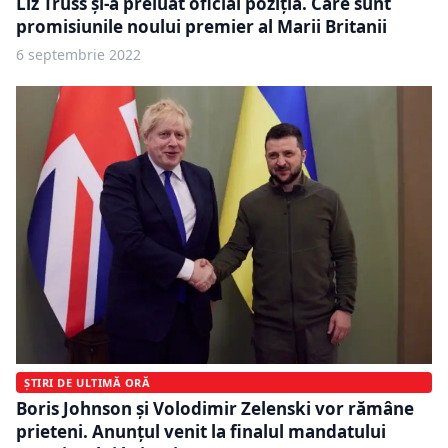
Liz Truss şi-a preluat oficial poziţia. Care sunt
promisiunile noului premier al Marii Britanii
6 septembrie 2022
ȘTIRI DE ULTIMĂ ORĂ
Boris Johnson şi Volodimir Zelenski vor rămâne
prieteni. Anunțul venit la finalul mandatului