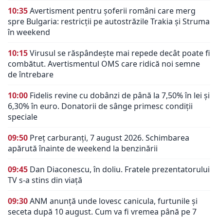
10:35
Avertisment pentru șoferii români care merg
spre Bulgaria: restricții pe autostrăzile Trakia și Struma
în weekend
10:15
Virusul se răspândește mai repede decât poate fi
combătut. Avertismentul OMS care ridică noi semne
de întrebare
10:00
Fidelis revine cu dobânzi de până la 7,50% în lei și
6,30% în euro. Donatorii de sânge primesc condiții
speciale
09:50
Preț carburanți, 7 august 2026. Schimbarea
apărută înainte de weekend la benzinării
09:45
Dan Diaconescu, în doliu. Fratele prezentatorului
TV s-a stins din viață
09:30
ANM anunță unde lovesc canicula, furtunile și
seceta după 10 august. Cum va fi vremea până pe 7