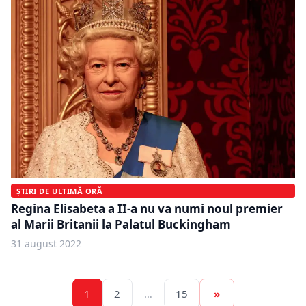
ȘTIRI DE ULTIMĂ ORĂ
Regina Elisabeta a II-a nu va numi noul premier
al Marii Britanii la Palatul Buckingham
31 august 2022
1
2
…
15
»