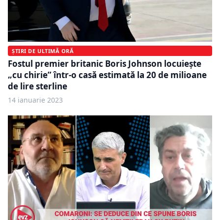
ȘTIRI DE ULTIMĂ ORĂ
Fostul premier britanic Boris Johnson locuiește
„cu chirie” într-o casă estimată la 20 de milioane
de lire sterline
14 ianuarie 2023