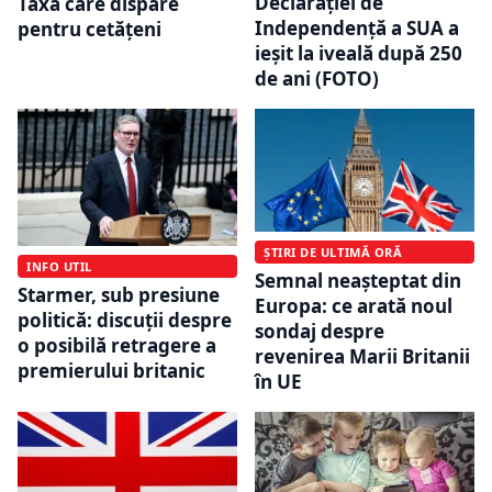
Declarației de
Taxa care dispare
Independență a SUA a
pentru cetățeni
ieșit la iveală după 250
de ani (FOTO)
ȘTIRI DE ULTIMĂ ORĂ
INFO UTIL
Semnal neașteptat din
Starmer, sub presiune
Europa: ce arată noul
politică: discuții despre
sondaj despre
o posibilă retragere a
revenirea Marii Britanii
premierului britanic
în UE