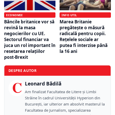
ECONOMIE
INFO UTIL
Băncile britanice vor să
Marea Britanie
revină la masa
pregătește o măsură
negocierilor cu UE.
radicală pentru copii.
Sectorul financiar va
Rețelele sociale ar
juca un rol important în
putea fi interzise până
resetarea relațiilor
la 16 ani
post-Brexit
DESPRE AUTOR
C
Leonard Bădilă
Am finalizat Facultatea de Litere și Limbi
Străine în cadrul Universității Hyperion din
București, iar ulterior am absolvit masterul la
Facultatea de Jurnalism, specializarea