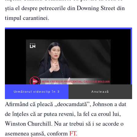
știa el despre petrecerile din Downing Street din
timpul carantinei.
Următorul videoclip în 2
Anulează
Afirmând că pleacă „deocamdată”, Johnson a dat
de înțeles că ar putea reveni, la fel ca eroul lui,
Winston Churchill. Nu ar trebui să i se acorde o
asemenea șansă, conform
FT
.