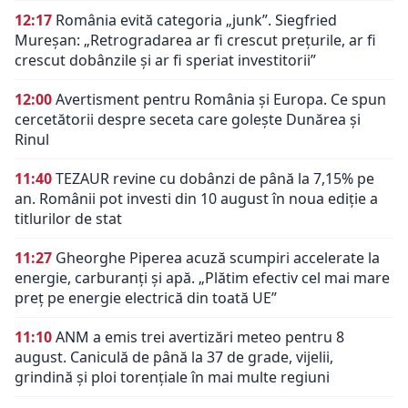
12:17
România evită categoria „junk”. Siegfried
Mureșan: „Retrogradarea ar fi crescut preţurile, ar fi
crescut dobânzile şi ar fi speriat investitorii”
12:00
Avertisment pentru România și Europa. Ce spun
cercetătorii despre seceta care golește Dunărea și
Rinul
11:40
TEZAUR revine cu dobânzi de până la 7,15% pe
an. Românii pot investi din 10 august în noua ediție a
titlurilor de stat
11:27
Gheorghe Piperea acuză scumpiri accelerate la
energie, carburanți și apă. „Plătim efectiv cel mai mare
preț pe energie electrică din toată UE”
11:10
ANM a emis trei avertizări meteo pentru 8
august. Caniculă de până la 37 de grade, vijelii,
grindină și ploi torențiale în mai multe regiuni