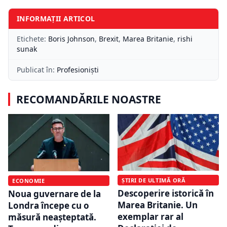
INFORMAȚII ARTICOL
Etichete:
Boris Johnson
,
Brexit
,
Marea Britanie
,
rishi
sunak
Publicat în:
Profesioniști
RECOMANDĂRILE NOASTRE
ȘTIRI DE ULTIMĂ ORĂ
ECONOMIE
Descoperire istorică în
Noua guvernare de la
Marea Britanie. Un
Londra începe cu o
exemplar rar al
măsură neașteptată.