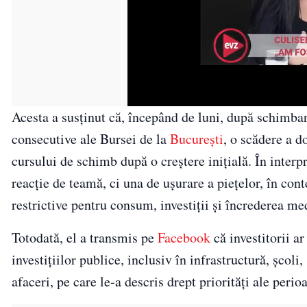
Acesta a susținut că, începând de luni, după schimbare
consecutive ale Bursei de la
București
, o scădere a d
cursului de schimb după o creștere inițială. În interp
reacție de teamă, ci una de ușurare a piețelor, în conte
restrictive pentru consum, investiții și încrederea m
Totodată, el a transmis pe
Facebook
că investitorii ar
investițiilor publice, inclusiv în infrastructură, școli,
afaceri, pe care le-a descris drept priorități ale peri