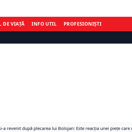
L DE VIAȚĂ
INFO UTIL
PROFESIONIȘTI
a revenit după plecarea lui Bolojan: Este reacția unei piețe care r