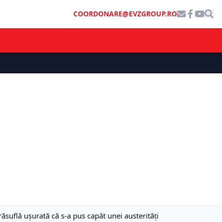
COORDONARE@EVZGROUP.RO
ăsuflă ușurată că s-a pus capăt unei austerități