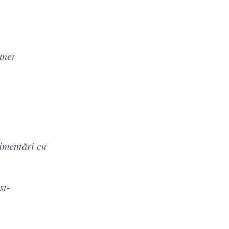
unei
limentări cu
st-