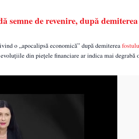
dă semne de revenire, după demiterea
privind o „apocalipsă economică” după demiterea
fostul
evoluțiile din piețele financiare ar indica mai degrabă 