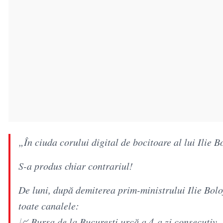
„În ciuda corului digital de bocitoare al lui Ilie
S-a produs chiar contrariul!
De luni, după demiterea prim-ministrului Ilie Boloj
toate canalele:
📈 Bursa de la București urcă a 4-a zi consecutiv.