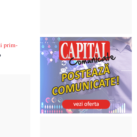
ui prim-
o