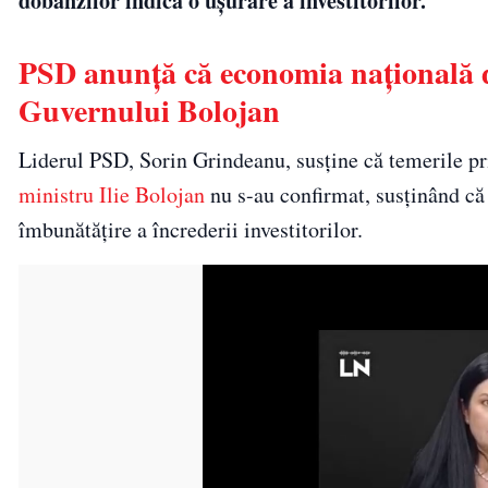
dobânzilor indică o ușurare a investitorilor.
PSD anunță că economia națională 
Guvernului Bolojan
Liderul PSD, Sorin Grindeanu, susține că temerile 
ministru Ilie Bolojan
nu s-au confirmat, susținând că 
îmbunătățire a încrederii investitorilor.