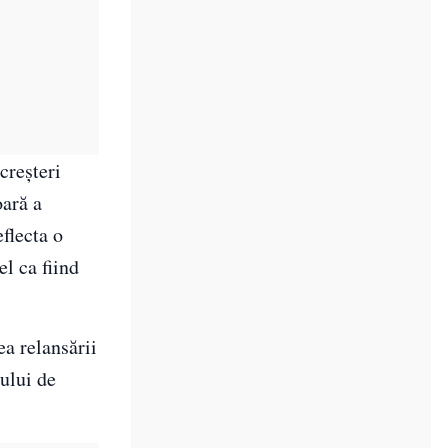
creșteri
oară a
eflecta o
el ca fiind
ea relansării
iului de