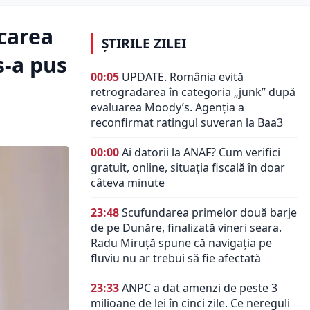
carea
ȘTIRILE ZILEI
s-a pus
00:05
UPDATE. România evită
retrogradarea în categoria „junk” după
evaluarea Moody’s. Agenția a
reconfirmat ratingul suveran la Baa3
00:00
Ai datorii la ANAF? Cum verifici
gratuit, online, situația fiscală în doar
câteva minute
23:48
Scufundarea primelor două barje
de pe Dunăre, finalizată vineri seara.
Radu Miruță spune că navigația pe
fluviu nu ar trebui să fie afectată
23:33
ANPC a dat amenzi de peste 3
milioane de lei în cinci zile. Ce nereguli