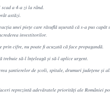
scad a 4-a zi la rând.
rât astăzi.
eacția unei piețe care răsuflă ușurată că s-a pus capăt 
ncrederea investitorilor.
 prin cifre, nu poate fi acuzată că face propagandă.
ă trebuie să-l înțeleagă și să-l aplice urgent.
rea șantierelor de școli, spitale, drumuri județene și a
ceri reprezintă adevăratele priorități ale României po