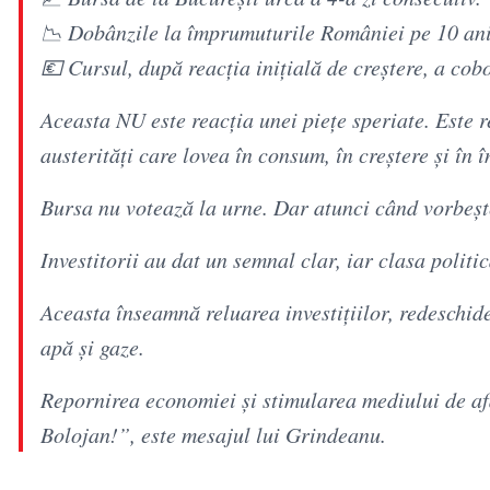
📉 Dobânzile la împrumuturile României pe 10 ani 
💶 Cursul, după reacția inițială de creștere, a cobo
Aceasta NU este reacția unei piețe speriate. Este r
austerități care lovea în consum, în creștere și în î
Bursa nu votează la urne. Dar atunci când vorbește
Investitorii au dat un semnal clar, iar clasa politic
Aceasta înseamnă reluarea investițiilor, redeschide
apă și gaze.
Repornirea economiei și stimularea mediului de afa
Bolojan!”, este mesajul lui Grindeanu.