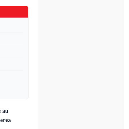
e au
derea