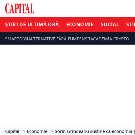
ȘTIRI DE ULTIMĂ ORĂ
ECONOMIE
SOCIAL
STI
SMARTDIGI
ALTERNATIVE FĂRĂ FUM
PENSII
ACADEMIA CRYPTO
Capital
>
Economie
>
Sorin Grindeanu susține că economia și-