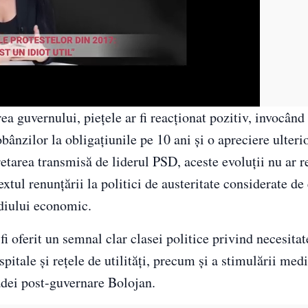
a guvernului, piețele ar fi reacționat pozitiv, invocând 
obânzilor la obligațiunile pe 10 ani și o apreciere ulteri
retarea transmisă de liderul PSD, aceste evoluții nu ar r
xtul renunțării la politici de austeritate considerate de 
ediului economic.
 fi oferit un semnal clar clasei politice privind necesitat
 spitale și rețele de utilități, precum și a stimulării med
oadei post-guvernare Bolojan.