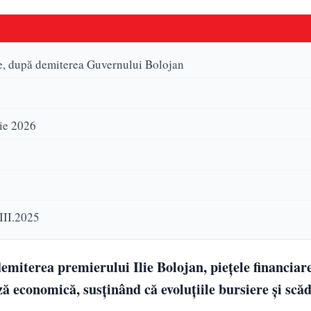
e, după demiterea Guvernului Bolojan
tie 2026
III.2025
miterea premierului Ilie Bolojan, piețele financiar
ză economică, susținând că evoluțiile bursiere și scă