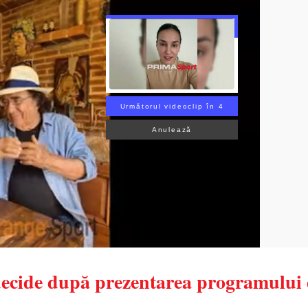
Următorul videoclip în 3
Anulează
ecide după prezentarea programului