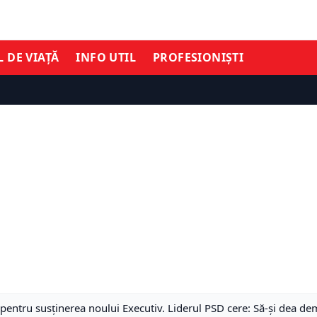
L DE VIAȚĂ
INFO UTIL
PROFESIONIȘTI
pentru susținerea noului Executiv. Liderul PSD cere: Să-și dea de