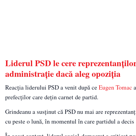
Liderul PSD le cere reprezentanțilo
administrație dacă aleg opoziția
Reacția liderului PSD a venit după ce
Eugen Tomac
a
prefecților care dețin carnet de partid.
Grindeanu a susținut că PSD nu mai are reprezentanți 
cu peste o lună, în momentul în care partidul a deci
În acest context, liderul social-democrat a criticat p