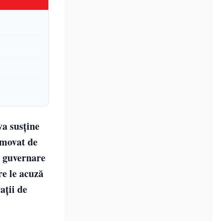
a susține
omovat de
e guvernare
re le acuză
ații de