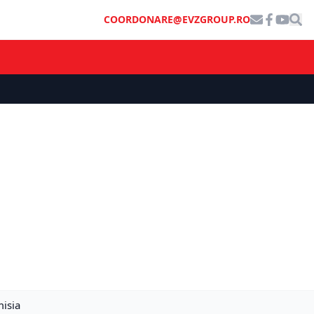
COORDONARE@EVZGROUP.RO
misia