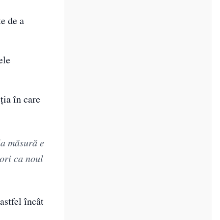
te de a
ele
ția în care
la măsură e
dori ca noul
astfel încât