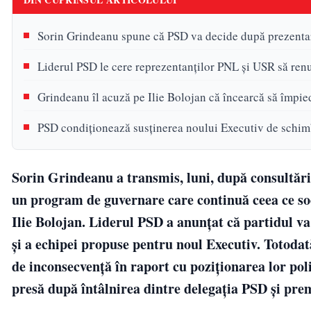
Sorin Grindeanu spune că PSD va decide după prezenta
Liderul PSD le cere reprezentanților PNL și USR să renun
Grindeanu îl acuză pe Ilie Bolojan că încearcă să împi
PSD condiționează susținerea noului Executiv de schim
Sorin Grindeanu a transmis, luni, după consultăr
un program de guvernare care continuă ceea ce so
Ilie Bolojan. Liderul PSD a anunțat că partidul v
și a echipei propuse pentru noul Executiv. Totodată
de inconsecvență în raport cu poziționarea lor polit
presă după întâlnirea dintre delegația PSD și p