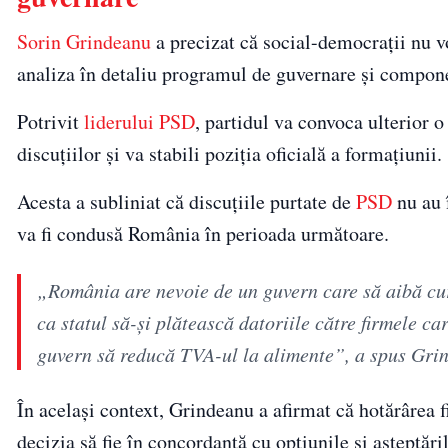
Sorin Grindeanu
a precizat că social-democrații nu vo
analiza în detaliu programul de guvernare și compon
Potrivit
liderului PSD
, partidul va convoca ulterior o
discuțiilor și va stabili poziția oficială a formațiunii.
Acesta a subliniat că discuțiile purtate de
PSD
nu au î
va fi condusă România în perioada următoare.
„România are nevoie de un guvern care să aibă cur
ca statul să-și plătească datoriile către firmele ca
guvern să reducă TVA-ul la alimente”, a spus Gri
În același context, Grindeanu a afirmat că hotărârea fi
decizia să fie în concordanță cu opțiunile și așteptăr