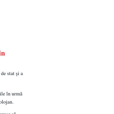
in
de stat și a
ile în urmă
olojan.
oresc să