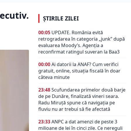
ecutiv.
ȘTIRILE ZILEI
00:05
UPDATE. România evită
retrogradarea în categoria „junk” după
evaluarea Moody’s. Agenția a
reconfirmat ratingul suveran la Baa3
00:00
Ai datorii la ANAF? Cum verifici
gratuit, online, situația fiscală în doar
câteva minute
23:48
Scufundarea primelor două barje
de pe Dunăre, finalizată vineri seara.
Radu Miruță spune că navigația pe
fluviu nu ar trebui să fie afectată
23:33
ANPC a dat amenzi de peste 3
milioane de lei în cinci zile. Ce nereguli