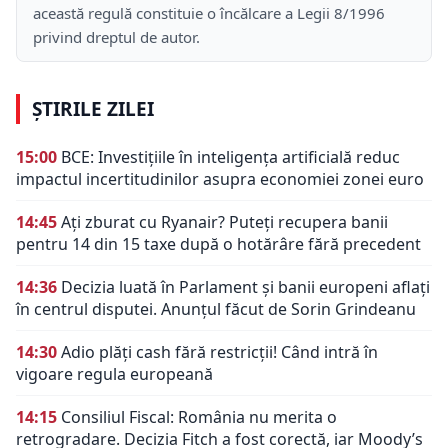
această regulă constituie o încălcare a Legii 8/1996
privind dreptul de autor.
ȘTIRILE ZILEI
15:00
BCE: Investițiile în inteligența artificială reduc
impactul incertitudinilor asupra economiei zonei euro
14:45
Ați zburat cu Ryanair? Puteți recupera banii
pentru 14 din 15 taxe după o hotărâre fără precedent
14:36
Decizia luată în Parlament și banii europeni aflați
în centrul disputei. Anunțul făcut de Sorin Grindeanu
14:30
Adio plăți cash fără restricții! Când intră în
vigoare regula europeană
14:15
Consiliul Fiscal: România nu merita o
retrogradare. Decizia Fitch a fost corectă, iar Moody’s