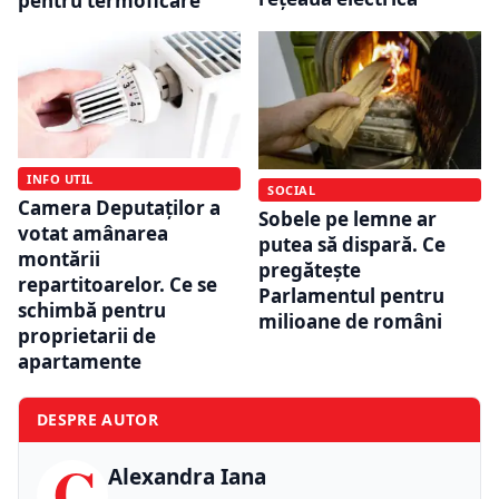
pentru termoficare
INFO UTIL
SOCIAL
Camera Deputaților a
Sobele pe lemne ar
votat amânarea
putea să dispară. Ce
montării
pregătește
repartitoarelor. Ce se
Parlamentul pentru
schimbă pentru
milioane de români
proprietarii de
apartamente
DESPRE AUTOR
C
Alexandra Iana