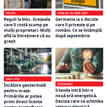
SOCIAL
ȘTIRI DE ULTIMĂ ORĂ
Reguli la bloc. Greșeala
Germania ia o decizie
care îi costă scump pe
care îi privește și pe
mulți proprietari. Mulți
români. Ce se întâmplă
află la întreținere că au
după septembrie
greșit
INFO UTIL
ECONOMIE
Încălzire geotermală
Irlanda intră într-o
pentru orașe.
nouă eră energetică.
Primăriile ar putea
Decizia care va schimba
primi direct licențe
rețeaua electrică