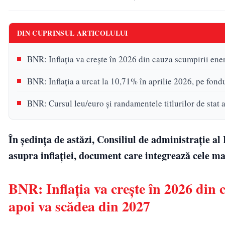
DIN CUPRINSUL ARTICOLULUI
BNR: Inflația va crește în 2026 din cauza scumpirii ener
BNR: Inflația a urcat la 10,71% în aprilie 2026, pe fond
BNR: Cursul leu/euro și randamentele titlurilor de stat a
În ședința de astăzi, Consiliul de administrație a
asupra inflației, document care integrează cele mai
BNR: Inflația va crește în 2026 din c
apoi va scădea din 2027