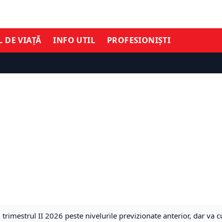
L DE VIAȚĂ
INFO UTIL
PROFESIONIȘTI
n trimestrul II 2026 peste nivelurile previzionate anterior, dar va 