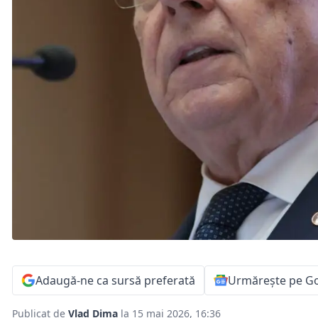
Adaugă-ne ca sursă preferată
Urmărește pe G
Publicat de
Vlad Dima
la 15 mai 2026, 16:36