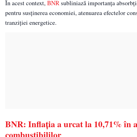
În acest context,
BNR
subliniază importanța absorbție
pentru susținerea economiei, atenuarea efectelor cons
tranziției energetice.
BNR: Inflația a urcat la 10,71% în a
combustibililor