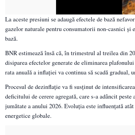
La aceste presiuni se adaugă efectele de bază nefavora
gazelor naturale pentru consumatorii non-casnici și 
bază.
BNR estimează însă că, în trimestrul al treilea din 20
disiparea efectelor generate de eliminarea plafonului 
rata anuală a inflației va continua să scadă gradual, u
Procesul de dezinflație va fi susținut de intensificare
deficitului de cerere agregată, care s-a adâncit peste 
jumătate a anului 2026. Evoluția este influențată atât
energetice globale.