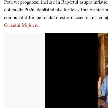
Potrivit prognozei incluse în Raportul asupra inflației,
doilea din 2026, depășind nivelurile estimate anterio
combustibililor, pe fondul creșterii accentuate a cotaț
Orientul Mijlociu
.