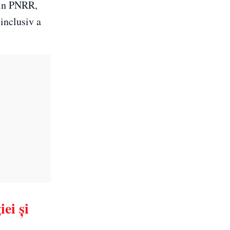
din PNRR,
 inclusiv a
ei și