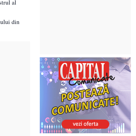
strul al
tului din