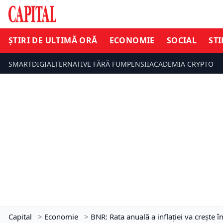
ȘTIRI DE ULTIMĂ ORĂ
ECONOMIE
SOCIAL
STI
SMARTDIGI
ALTERNATIVE FĂRĂ FUM
PENSII
ACADEMIA CRYPTO
Capital
>
Economie
>
BNR: Rata anuală a inflației va crește î