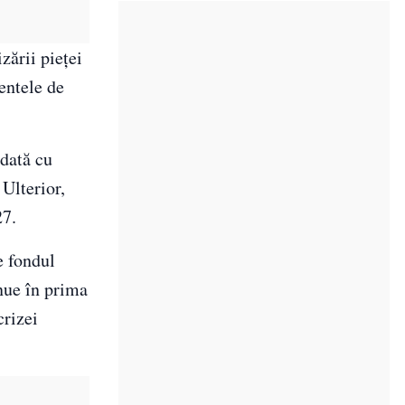
zării pieței
entele de
odată cu
 Ulterior,
27.
e fondul
inue în prima
crizei