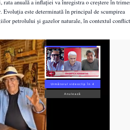
 rata anuală a inflației va înregistra o creștere în trime
r. Evoluția este determinată în principal de scumpirea
iilor petrolului și gazelor naturale, în contextul conflic
Următorul videoclip în 3
Anulează