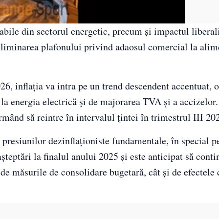
bile din sectorul energetic, precum și impactul liberali
eliminarea plafonului privind adaosul comercial la alim
26, inflația va intra pe un trend descendent accentuat, 
la energia electrică și de majorarea TVA și a accizelor.
rmând să reintre în intervalul țintei în trimestrul III 20
a presiunilor dezinflaționiste fundamentale, în special p
așteptări la finalul anului 2025 și este anticipat să cont
 de măsurile de consolidare bugetară, cât și de efectele 