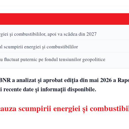
giei și combustibililor, apoi va scădea din 2027
ul scumpirii energiei și combustibililor
u fluctuat puternic pe fondul tensiunilor geopolitice
l BNR a analizat și aprobat ediția din mai 2026 a Rap
 recente date și informații disponibile.
auza scumpirii energiei și combustibil