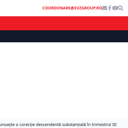
COORDONARE@EVZGROUP.RO
cunoaște o corecție descendentă substanțială în trimestrul III