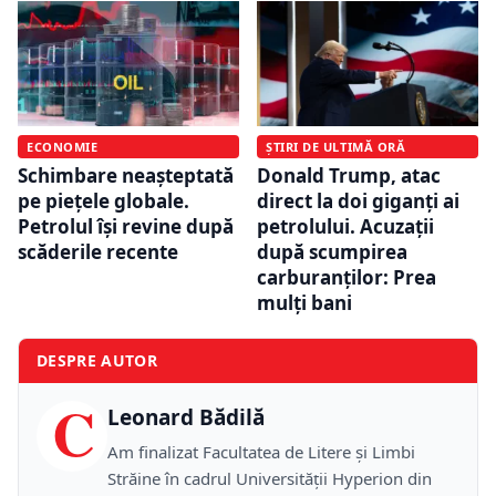
ECONOMIE
ȘTIRI DE ULTIMĂ ORĂ
Schimbare neașteptată
Donald Trump, atac
pe piețele globale.
direct la doi giganți ai
Petrolul își revine după
petrolului. Acuzații
scăderile recente
după scumpirea
carburanților: Prea
mulți bani
DESPRE AUTOR
C
Leonard Bădilă
Am finalizat Facultatea de Litere și Limbi
Străine în cadrul Universității Hyperion din