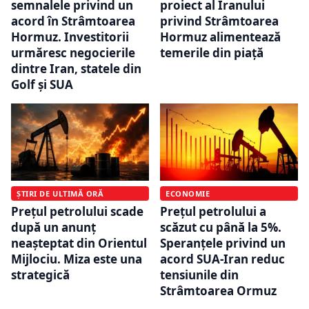
semnalele privind un
proiect al Iranului
acord în Strâmtoarea
privind Strâmtoarea
Hormuz. Investitorii
Hormuz alimentează
urmăresc negocierile
temerile din piață
dintre Iran, statele din
Golf și SUA
ȘTIRI DE ULTIMĂ ORĂ
ECONOMIE
Prețul petrolului scade
Prețul petrolului a
după un anunț
scăzut cu până la 5%.
neașteptat din Orientul
Speranțele privind un
Mijlociu. Miza este una
acord SUA-Iran reduc
strategică
tensiunile din
Strâmtoarea Ormuz