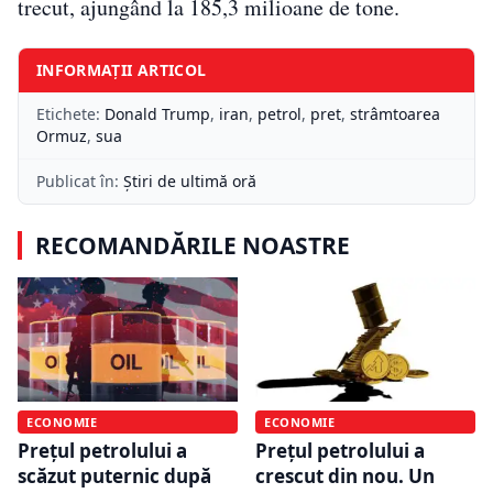
trecut, ajungând la 185,3 milioane de tone.
INFORMAȚII ARTICOL
Etichete:
Donald Trump
,
iran
,
petrol
,
pret
,
strâmtoarea
Ormuz
,
sua
Publicat în:
Știri de ultimă oră
RECOMANDĂRILE NOASTRE
ECONOMIE
ECONOMIE
Prețul petrolului a
Prețul petrolului a
scăzut puternic după
crescut din nou. Un