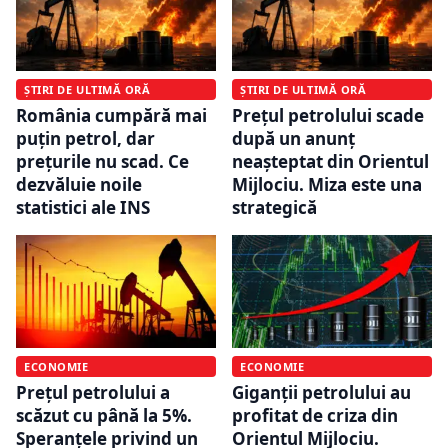
ȘTIRI DE ULTIMĂ ORĂ
ȘTIRI DE ULTIMĂ ORĂ
România cumpără mai
Prețul petrolului scade
puțin petrol, dar
după un anunț
prețurile nu scad. Ce
neașteptat din Orientul
dezvăluie noile
Mijlociu. Miza este una
statistici ale INS
strategică
ECONOMIE
ECONOMIE
Prețul petrolului a
Giganții petrolului au
scăzut cu până la 5%.
profitat de criza din
Speranțele privind un
Orientul Mijlociu.