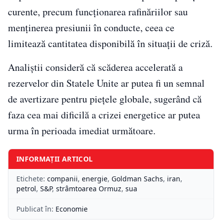
curente, precum funcționarea rafinăriilor sau
menținerea presiunii în conducte, ceea ce
limitează cantitatea disponibilă în situații de criză.
Analiștii consideră că scăderea accelerată a
rezervelor din Statele Unite ar putea fi un semnal
de avertizare pentru piețele globale, sugerând că
faza cea mai dificilă a crizei energetice ar putea
urma în perioada imediat următoare.
INFORMAȚII ARTICOL
Etichete:
companii
,
energie
,
Goldman Sachs
,
iran
,
petrol
,
S&P
,
strâmtoarea Ormuz
,
sua
Publicat în:
Economie