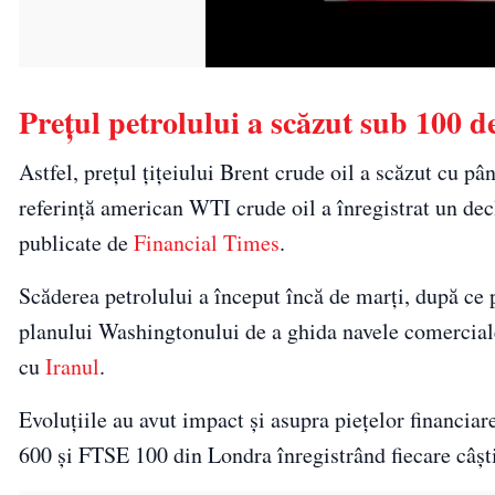
Prețul petrolului a scăzut sub 100 de
Astfel, prețul țițeiului Brent crude oil a scăzut cu pâ
referință american WTI crude oil a înregistrat un dec
publicate de
Financial Times
.
Scăderea petrolului a început încă de marți, după ce
planului Washingtonului de a ghida navele comercial
cu
Iranul
.
Evoluțiile au avut impact și asupra piețelor financia
600 și FTSE 100 din Londra înregistrând fiecare câșt