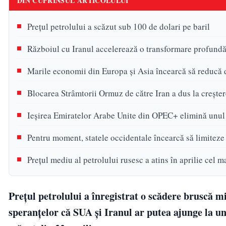
DIN CUPRINSUL ARTICOLULUI
Prețul petrolului a scăzut sub 100 de dolari pe baril
Războiul cu Iranul accelerează o transformare profundă 
Marile economii din Europa și Asia încearcă să reducă 
Blocarea Strâmtorii Ormuz de către Iran a dus la crește
Ieșirea Emiratelor Arabe Unite din OPEC+ elimină unul 
Pentru moment, statele occidentale încearcă să limiteze c
Prețul mediu al petrolului rusesc a atins în aprilie cel m
Prețul petrolului a înregistrat o scădere bruscă m
speranțelor că SUA și Iranul ar putea ajunge la un