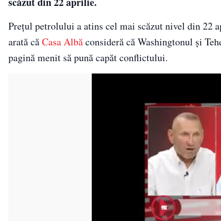
scăzut din 22 aprilie.
Prețul petrolului a atins cel mai scăzut nivel din 22 a
arată că
Casa Albă
consideră că Washingtonul și Teh
pagină menit să pună capăt conflictului.