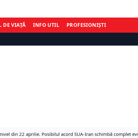
L DE VIAȚĂ
INFO UTIL
PROFESIONIȘTI
t nivel din 22 aprilie. Posibilul acord SUA-Iran schimbă complet evo