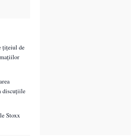
 țițeiul de
mațiilor
area
 discuțiile
ele Stoxx