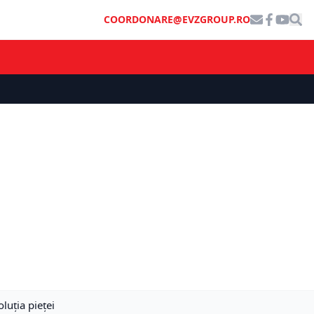
COORDONARE@EVZGROUP.RO
luția pieței