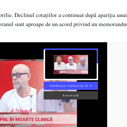
prilie. Declinul cotațiilor a continuat după apariția unui
eranul sunt aproape de un acord privind un memorandu
Următorul videoclip în 2
Anulează