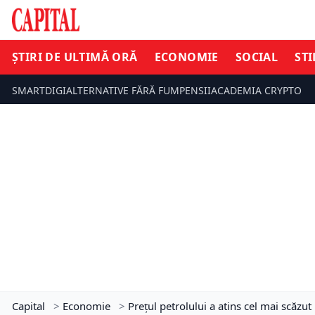
ȘTIRI DE ULTIMĂ ORĂ
ECONOMIE
SOCIAL
STI
SMARTDIGI
ALTERNATIVE FĂRĂ FUM
PENSII
ACADEMIA CRYPTO
Capital
>
Economie
>
Prețul petrolului a atins cel mai scăzu