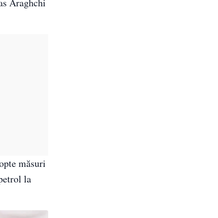
bas Araghchi
dopte măsuri
etrol la