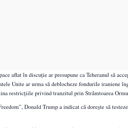
 pace aflat în discuție ar presupune ca Teheranul să acce
tele Unite ar urma să deblocheze fondurile iraniene îng
ina restricțiile privind tranzitul prin Strâmtoarea Ormu
Freedom”, Donald Trump a indicat că dorește să testeze