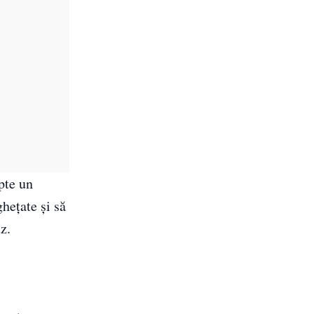
pte un
hețate și să
z.