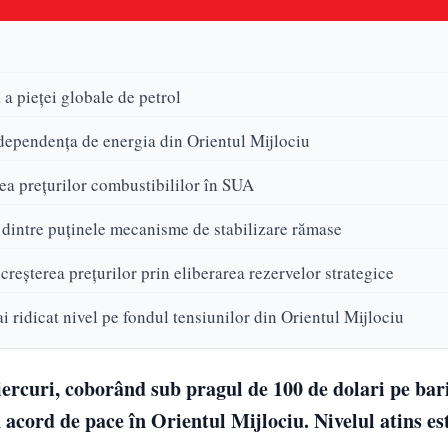
a pieței globale de petrol
dependența de energia din Orientul Mijlociu
rea prețurilor combustibililor în SUA
dintre puținele mecanisme de stabilizare rămase
reșterea prețurilor prin eliberarea rezervelor strategice
ai ridicat nivel pe fondul tensiunilor din Orientul Mijlociu
iercuri, coborând sub pragul de 100 de dolari pe bari
 acord de pace în Orientul Mijlociu. Nivelul atins es