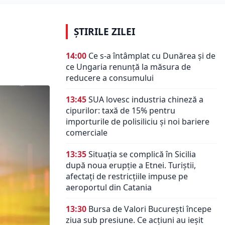
ȘTIRILE ZILEI
14:00
Ce s-a întâmplat cu Dunărea și de
ce Ungaria renunță la măsura de
reducere a consumului
13:45
SUA lovesc industria chineză a
cipurilor: taxă de 15% pentru
importurile de polisiliciu și noi bariere
comerciale
13:35
Situația se complică în Sicilia
după noua erupție a Etnei. Turiștii,
afectați de restricțiile impuse pe
aeroportul din Catania
13:30
Bursa de Valori București începe
ziua sub presiune. Ce acțiuni au ieșit