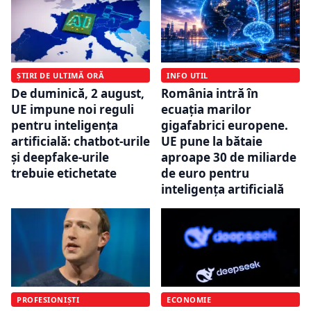
ȘTIRI DE ULTIMĂ ORĂ
INFO UTIL
De duminică, 2 august,
România intră în
UE impune noi reguli
ecuația marilor
pentru inteligența
gigafabrici europene.
artificială: chatbot-urile
UE pune la bătaie
și deepfake-urile
aproape 30 de miliarde
trebuie etichetate
de euro pentru
inteligența artificială
PROFESIONIȘTI
ECONOMIE