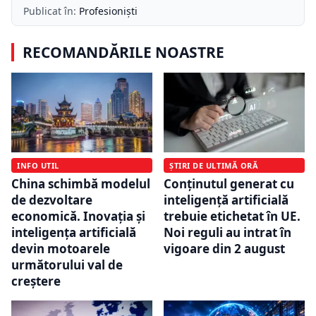
Publicat în:
Profesioniști
RECOMANDĂRILE NOASTRE
INFO UTIL
ȘTIRI DE ULTIMĂ ORĂ
China schimbă modelul
Conținutul generat cu
de dezvoltare
inteligență artificială
economică. Inovația și
trebuie etichetat în UE.
inteligența artificială
Noi reguli au intrat în
devin motoarele
vigoare din 2 august
următorului val de
creștere