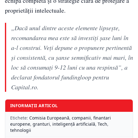
echipă completă și o strategie clară de protejare a
proprietății intelectuale.
„Dacă unul dintre aceste elemente lipsește,
recomandarea mea este să investiți șase luni în
a-l construi. Veți depune o propunere pertinentă
și consistentă, cu șanse semnificativ mai mari, în
loc să consumați 9-12 luni cu una respinsă”, a
declarat fondatorul fundingloop pentru
Capital.ro.
INFORMAȚII ARTICOL
Etichete:
Comisia Europeană
,
companii
,
finantari
europene
,
granturi
,
inteligență artificială
,
Tech
,
tehnologii