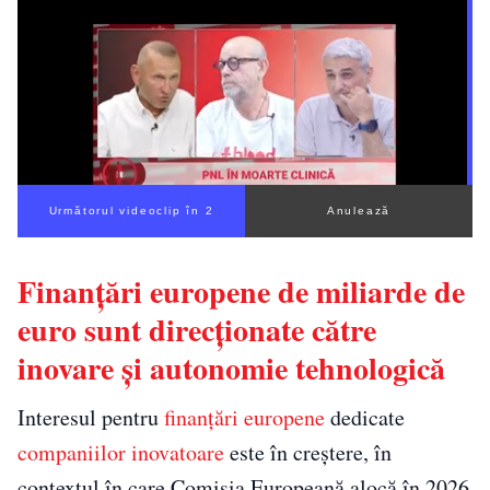
Următorul videoclip în 1
Anulează
Finanțări europene de miliarde de
euro sunt direcționate către
inovare și autonomie tehnologică
Interesul pentru
finanțări europene
dedicate
companiilor inovatoare
este în creștere, în
contextul în care Comisia Europeană alocă în 2026