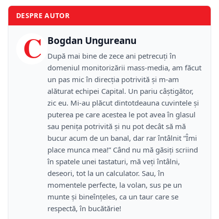
DESPRE AUTOR
C
Bogdan Ungureanu
După mai bine de zece ani petrecuţi în
domeniul monitorizării mass-media, am făcut
un pas mic în direcţia potrivită şi m-am
alăturat echipei Capital. Un pariu câştigător,
zic eu. Mi-au plăcut dintotdeauna cuvintele şi
puterea pe care acestea le pot avea în glasul
sau peniţa potrivită şi nu pot decât să mă
bucur acum de un banal, dar rar întâlnit “Îmi
place munca mea!” Când nu mă găsiţi scriind
în spatele unei tastaturi, mă veţi întâlni,
deseori, tot la un calculator. Sau, în
momentele perfecte, la volan, sus pe un
munte şi bineînţeles, ca un taur care se
respectă, în bucătărie!