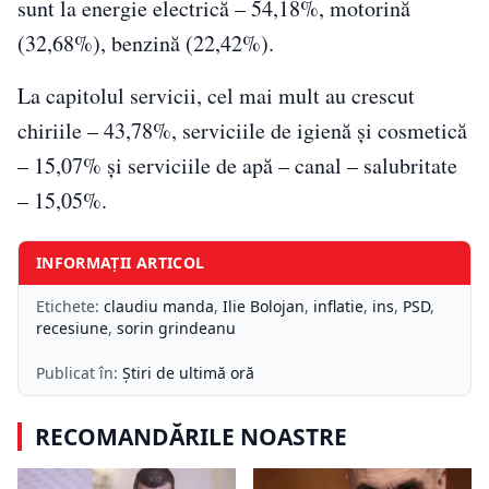
sunt la energie electrică – 54,18%, motorină
(32,68%), benzină (22,42%).
La capitolul servicii, cel mai mult au crescut
chiriile – 43,78%, serviciile de igienă şi cosmetică
– 15,07% şi serviciile de apă – canal – salubritate
– 15,05%.
INFORMAȚII ARTICOL
Etichete:
claudiu manda
,
Ilie Bolojan
,
inflatie
,
ins
,
PSD
,
recesiune
,
sorin grindeanu
Publicat în:
Știri de ultimă oră
RECOMANDĂRILE NOASTRE