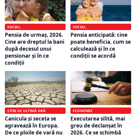
SOCIAL
SOCIAL
Pensia de urmaș, 2026.
Pensia anticipată: cine
Cine are dreptul la bani
poate beneficia, cum se
după decesul unui
calculează și în ce
pensionar și în ce
condiții se acordă
condiții
ȘTIRI DE ULTIMĂ ORĂ
ECONOMIE
Canicula și seceta se
Executarea silită, mai
agravează în Europa.
greu de declanșat în
De ce ploile de vară nu
2026. Ce se schimbă