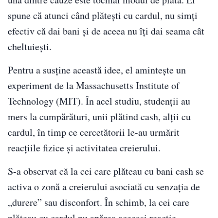
spune că atunci când plătești cu cardul, nu simți
efectiv că dai bani și de aceea nu îți dai seama cât
cheltuiești.
Pentru a susține această idee, el amintește un
experiment de la Massachusetts Institute of
Technology (MIT). În acel studiu, studenții au
mers la cumpărături, unii plătind cash, alții cu
cardul, în timp ce cercetătorii le-au urmărit
reacțiile fizice și activitatea creierului.
S-a observat că la cei care plăteau cu bani cash se
activa o zonă a creierului asociată cu senzația de
„durere” sau disconfort. În schimb, la cei care
plăteau cu cardul nu apărea aceeași reacție.