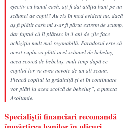
efectiv cu banul cash, ați fi dat atâția bani pe un
scăunel de copii? Au zis în mod evident nu, dacă
aș fi plătit cash mi s-ar fi părut extrem de scump,
dar faptul că îl plătesc în 3 ani de zile face
achiziția mult mai rezonabilă. Paradoxul este că
acest cuplu va plăti acel scăunel de bebeluș,
acea scoică de bebeluș, mult timp după ce
copilul lor va avea nevoie de un alt scaun.
Pleacă copilul la grădiniță și ei în continuare
vor plăti la acea scoică de bebeluș”, a puncta
Asoltanie.
Specialiștii financiari recomandă
împărțirea banilor în plicuri