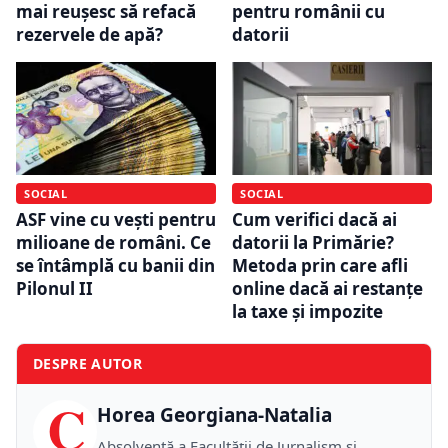
mai reușesc să refacă
pentru românii cu
rezervele de apă?
datorii
SOCIAL
SOCIAL
ASF vine cu vești pentru
Cum verifici dacă ai
milioane de români. Ce
datorii la Primărie?
se întâmplă cu banii din
Metoda prin care afli
Pilonul II
online dacă ai restanțe
la taxe și impozite
DESPRE AUTOR
C
Horea Georgiana-Natalia
Absolventă a Facultății de Jurnalism și