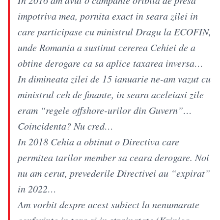
impotriva mea, pornita exact in seara zilei in
care participase cu ministrul Dragu la ECOFIN,
unde Romania a sustinut cererea Cehiei de a
obtine derogare ca sa aplice taxarea inversa…
In dimineata zilei de 15 ianuarie ne-am vazut cu
ministrul ceh de finante, in seara aceleiasi zile
eram “regele offshore-urilor din Guvern”…
Coincidenta? Nu cred…
In 2018 Cehia a obtinut o Directiva care
permitea tarilor member sa ceara derogare. Noi
nu am cerut, prevederile Directivei au “expirat”
in 2022…
Am vorbit despre acest subiect la nenumarate
conferinte in tara si in strainatate (Krinica,