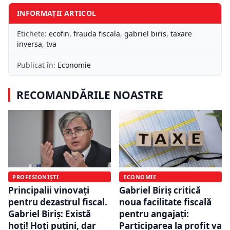
INFORMAȚII ARTICOL
Etichete:
ecofin
,
frauda fiscala
,
gabriel biris
,
taxare
inversa
,
tva
Publicat în:
Economie
RECOMANDĂRILE NOASTRE
PROFESIONIȘTI
ECONOMIE
Principalii vinovați
Gabriel Biriș critică
pentru dezastrul fiscal.
noua facilitate fiscală
Gabriel Biriș: Există
pentru angajați:
hoți! Hoți puțini, dar
Participarea la profit va