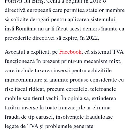
Potrivit lui Biriș, Cehia a obținut în 2018 o
directivă europeană care permitea statelor membre
să solicite derogări pentru aplicarea sistemului,
însă România nu ar fi făcut acest demers înainte ca
prevederile directivei să expire, în 2022.
Avocatul a explicat, pe
Facebook
, că sistemul TVA
funcționează în prezent printr-un mecanism mixt,
care include taxarea inversă pentru achizițiile
intracomunitare și anumite produse considerate cu
risc fiscal ridicat, precum cerealele, telefoanele
mobile sau fierul vechi. În opinia sa, extinderea
taxării inverse la toate tranzacțiile ar elimina
frauda de tip carusel, insolvențele frauduloase
legate de TVA și problemele generate