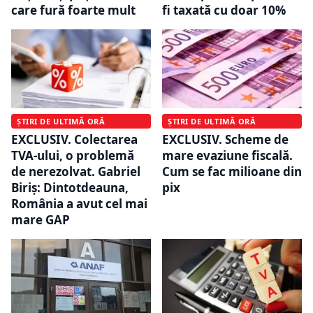
care fură foarte mult
fi taxată cu doar 10%
ȘTIRI DE ULTIMĂ ORĂ
ȘTIRI DE ULTIMĂ ORĂ
EXCLUSIV. Colectarea
EXCLUSIV. Scheme de
TVA-ului, o problemă
mare evaziune fiscală.
de nerezolvat. Gabriel
Cum se fac milioane din
Biriș: Dintotdeauna,
pix
România a avut cel mai
mare GAP