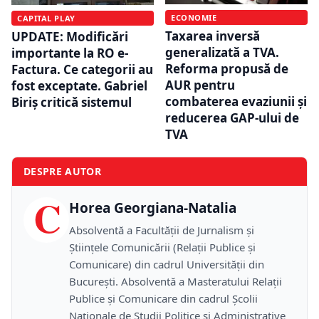
ECONOMIE
CAPITAL PLAY
Taxarea inversă
UPDATE: Modificări
generalizată a TVA.
importante la RO e-
Reforma propusă de
Factura. Ce categorii au
AUR pentru
fost exceptate. Gabriel
combaterea evaziunii și
Biriș critică sistemul
reducerea GAP-ului de
TVA
DESPRE AUTOR
C
Horea Georgiana-Natalia
Absolventă a Facultății de Jurnalism și
Științele Comunicării (Relații Publice și
Comunicare) din cadrul Universității din
București. Absolventă a Masteratului Relații
Publice și Comunicare din cadrul Școlii
Naţionale de Studii Politice și Administrative