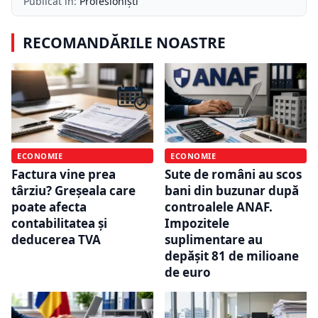
Publicat în:
Profesioniști
RECOMANDĂRILE NOASTRE
ECONOMIE
ECONOMIE
Factura vine prea
Sute de români au scos
târziu? Greșeala care
bani din buzunar după
poate afecta
controalele ANAF.
contabilitatea și
Impozitele
deducerea TVA
suplimentare au
depășit 81 de milioane
de euro