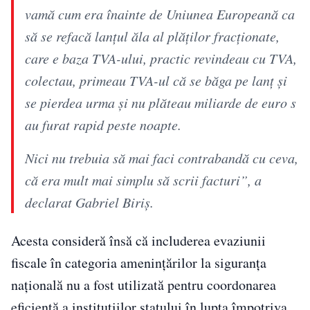
vamă cum era înainte de Uniunea Europeană ca
să se refacă lanțul ăla al plăților fracționate,
care e baza TVA-ului, practic revindeau cu TVA,
colectau, primeau TVA-ul că se băga pe lanț și
se pierdea urma și nu plăteau miliarde de euro s
au furat rapid peste noapte.
Nici nu trebuia să mai faci contrabandă cu ceva,
că era mult mai simplu să scrii facturi”, a
declarat Gabriel Biriș.
Acesta consideră însă că includerea evaziunii
fiscale în categoria amenințărilor la siguranța
națională nu a fost utilizată pentru coordonarea
eficientă a instituțiilor statului în lupta împotriva