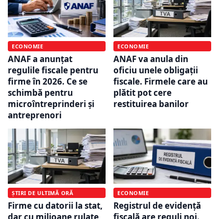
ECONOMIE
ECONOMIE
ANAF a anunțat
ANAF va anula din
regulile fiscale pentru
oficiu unele obligații
firme în 2026. Ce se
fiscale. Firmele care au
schimbă pentru
plătit pot cere
microîntreprinderi și
restituirea banilor
antreprenori
ȘTIRI DE ULTIMĂ ORĂ
ECONOMIE
Firme cu datorii la stat,
Registrul de evidență
dar cu milioane rulate
fiscală are reguli noi.