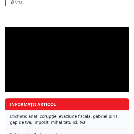
Biriș.
INFORMAȚII ARTICOL
Etichete:
anaf
,
corupţie
,
evaziune fiscala
,
gabriel biris
,
gap de tva
,
impozit
,
mihai tatulici
,
tva