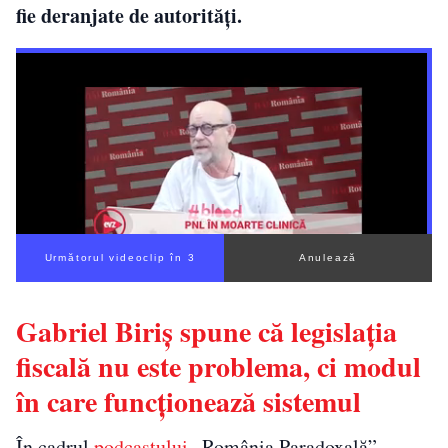
fie deranjate de autorități.
Următorul videoclip în 2
Anulează
Gabriel Biriș spune că legislația
fiscală nu este problema, ci modul
în care funcționează sistemul
În cadrul
podcastului
„România Paradoxală”,