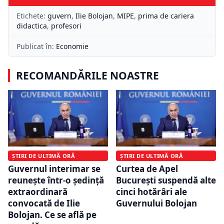
Etichete:
guvern
,
Ilie Bolojan
,
MIPE
,
prima de cariera
didactica
,
profesori
Publicat în:
Economie
RECOMANDĂRILE NOASTRE
ȘTIRI DE ULTIMĂ ORĂ
ȘTIRI DE ULTIMĂ ORĂ
Guvernul interimar se
Curtea de Apel
reunește într-o ședință
București suspendă alte
extraordinară
cinci hotărâri ale
convocată de Ilie
Guvernului Bolojan
Bolojan. Ce se află pe