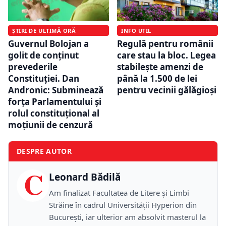
ȘTIRI DE ULTIMĂ ORĂ
INFO UTIL
Guvernul Bolojan a
Regulă pentru românii
golit de conținut
care stau la bloc. Legea
prevederile
stabilește amenzi de
Constituției. Dan
până la 1.500 de lei
Andronic: Subminează
pentru vecinii gălăgioși
forța Parlamentului și
rolul constituțional al
moțiunii de cenzură
DESPRE AUTOR
C
Leonard Bădilă
Am finalizat Facultatea de Litere și Limbi
Străine în cadrul Universității Hyperion din
București, iar ulterior am absolvit masterul la