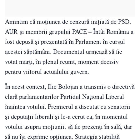
Amintim că moțiunea de cenzură inițiată de
PSD
,
AUR și membrii grupului
PACE – Întâi România
a
fost depusă și prezentată în Parlament în cursul
acestei săptămâni. Documentul urmează să fie
votat marți, în plenul reunit, moment decisiv
pentru viitorul actualului guvern.
În acest context,
Ilie Bolojan
a transmis o directivă
clară parlamentarilor
Partidul Național Liberal
înaintea votului. Premierul a discutat cu senatorii
și deputații liberali și le-a cerut ca, în momentul
votului asupra moțiunii, să fie prezenți în sală, dar
să nu își exprime opțiunea. Strategia stabilită