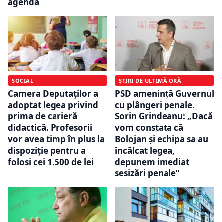
agendă
SOCIAL
ȘTIRI DE ULTIMĂ ORĂ
Camera Deputaților a
PSD amenință Guvernul
adoptat legea privind
cu plângeri penale.
prima de carieră
Sorin Grindeanu: „Dacă
didactică. Profesorii
vom constata că
vor avea timp în plus la
Bolojan și echipa sa au
dispoziție pentru a
încălcat legea,
folosi cei 1.500 de lei
depunem imediat
sesizări penale”