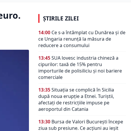
euro.
ȘTIRILE ZILEI
14:00
Ce s-a întâmplat cu Dunărea și de
ce Ungaria renunță la măsura de
reducere a consumului
13:45
SUA lovesc industria chineză a
cipurilor: taxă de 15% pentru
importurile de polisiliciu și noi bariere
comerciale
13:35
Situația se complică în Sicilia
după noua erupție a Etnei. Turiștii,
afectați de restricțiile impuse pe
aeroportul din Catania
13:30
Bursa de Valori București începe
ziua sub presiune. Ce acțiuni au ieșit