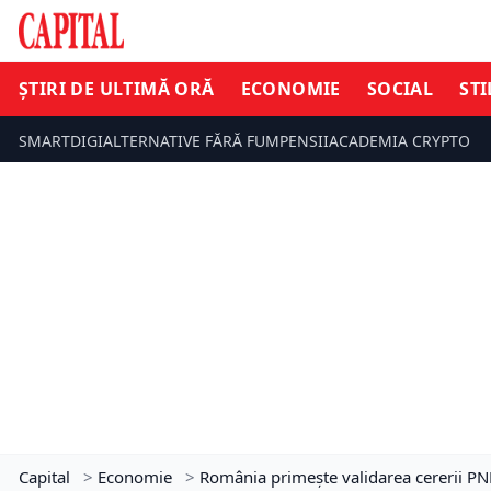
ȘTIRI DE ULTIMĂ ORĂ
ECONOMIE
SOCIAL
STI
SMARTDIGI
ALTERNATIVE FĂRĂ FUM
PENSII
ACADEMIA CRYPTO
Capital
>
Economie
>
România primește validarea cererii PNR