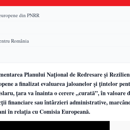
r europene din PNRR
pentru România
mentarea Planului Național de Redresare și Rezilie
opene a finalizat evaluarea jaloanelor și țintelor pen
laru, țara va înainta o cerere „curată”, în valoare d
ții financiare sau întârzieri administrative, marcân
 ani în relația cu Comisia Europeană.