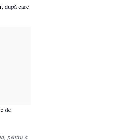
i, după care
ie de
da, pentru a