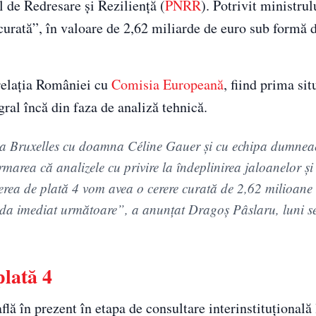
 de Redresare și Reziliență (
PNRR
). Potrivit ministru
urată”, în valoare de 2,62 miliarde de euro sub formă d
relația României cu
Comisia Europeană
, fiind prima sit
egral încă din faza de analiză tehnică.
 la Bruxelles cu doamna Céline Gauer şi cu echipa dumneae
rea că analizele cu privire la îndeplinirea jaloanelor şi 
cererea de plată 4 vom avea o cerere curată de 2,62 milioane
ada imediat următoare”, a anunţat Dragoş Pâslaru, luni se
plată 4
flă în prezent în etapa de consultare interinstituțională 