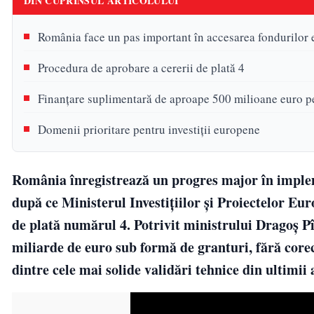
DIN CUPRINSUL ARTICOLULUI
România face un pas important în accesarea fondurilo
Procedura de aprobare a cererii de plată 4
Finanțare suplimentară de aproape 500 milioane euro 
Domenii prioritare pentru investiții europene
România înregistrează un progres major în imple
după ce Ministerul Investițiilor și Proiectelor Eur
de plată numărul 4. Potrivit ministrului Dragoș Pîs
miliarde de euro sub formă de granturi, fără corec
dintre cele mai solide validări tehnice din ultimii