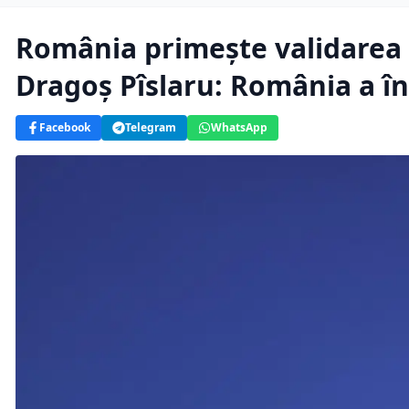
România primește validarea c
Dragoș Pîslaru: România a în
Facebook
Telegram
WhatsApp