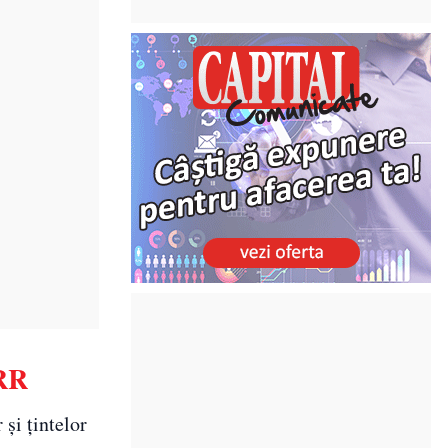
NRR
 și țintelor