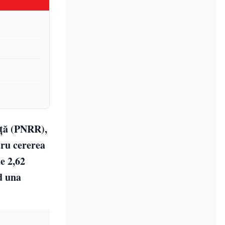
nță (PNRR),
tru cererea
e 2,62
d una