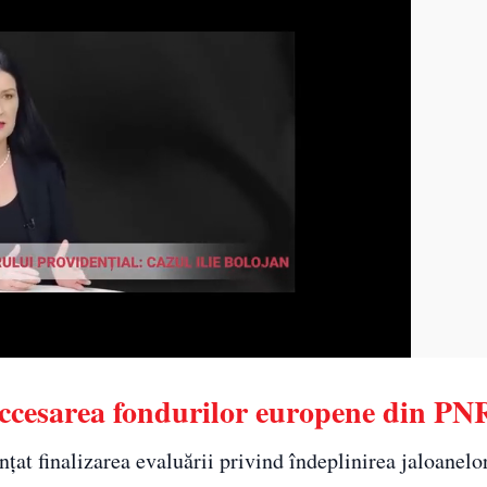
accesarea fondurilor europene din P
țat finalizarea evaluării privind îndeplinirea jaloanelor