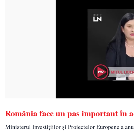
România face un pas important în 
Ministerul Investițiilor și Proiectelor Europene a anun