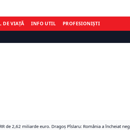
L DE VIAȚĂ
INFO UTIL
PROFESIONIȘTI
R de 2,62 miliarde euro. Dragoș Pîslaru: România a încheiat nego