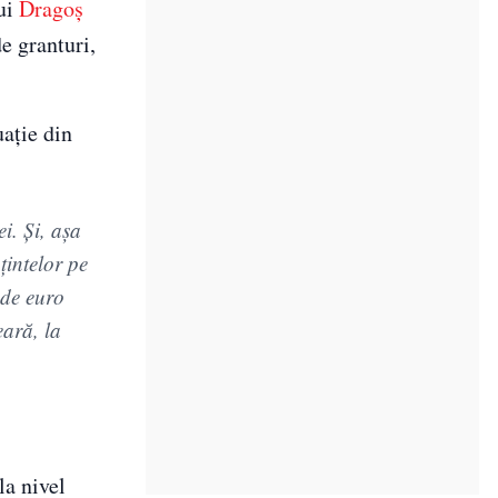
lui
Dragoș
e granturi,
uație din
i. Şi, aşa
ţintelor pe
 de euro
ară, la
la nivel