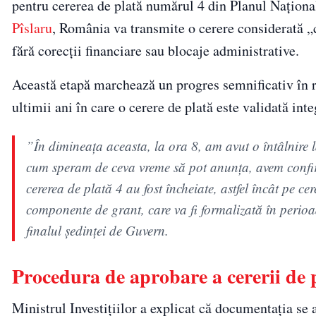
pentru cererea de plată numărul 4 din Planul Național
Pîslaru
, România va transmite o cerere considerată „c
fără corecții financiare sau blocaje administrative.
Această etapă marchează un progres semnificativ în 
ultimii ani în care o cerere de plată este validată int
”În dimineaţa aceasta, la ora 8, am avut o întâlnire
cum speram de ceva vreme să pot anunţa, avem confirma
cererea de plată 4 au fost încheiate, astfel încât pe 
componente de grant, care va fi formalizată în perio
finalul şedinţei de Guvern.
Procedura de aprobare a cererii de 
Ministrul Investițiilor a explicat că documentația se a