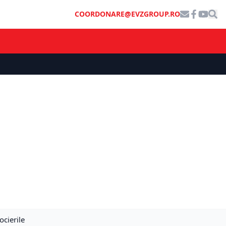
COORDONARE@EVZGROUP.RO
cierile