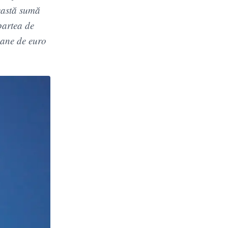
eastă sumă
partea de
oane de euro