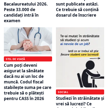
Bacalaureatului 2026.
sunt publicate astăzi.
Peste 33.000 de
Ce trebuie să conțină
candidați intră în
dosarul de înscriere
examen
STIL DE VIAȚĂ
Cum poți deveni
asigurat la sănătate
dacă nu ai un loc de
muncă. Codul fiscal
stabilește suma pe care
trebuie să o plătești
SOCIAL
Studiezi în străinătate și
pentru CASS în 2026
vrei să lucrezi? Ce