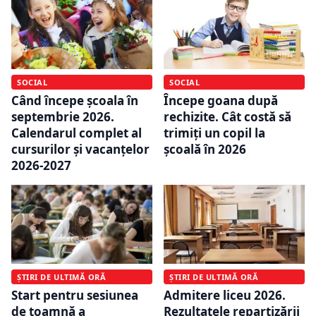
SOCIAL
SOCIAL
Când începe școala în
Începe goana după
septembrie 2026.
rechizite. Cât costă să
Calendarul complet al
trimiți un copil la
cursurilor și vacanțelor
școală în 2026
2026-2027
ȘTIRI DE ULTIMĂ ORĂ
ȘTIRI DE ULTIMĂ ORĂ
Start pentru sesiunea
Admitere liceu 2026.
de toamnă a
Rezultatele repartizării