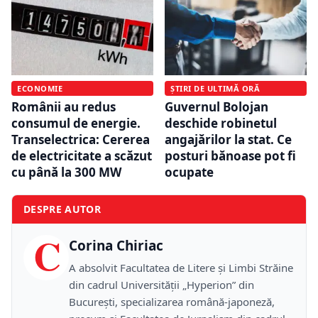
ECONOMIE
ȘTIRI DE ULTIMĂ ORĂ
Românii au redus
Guvernul Bolojan
consumul de energie.
deschide robinetul
Transelectrica: Cererea
angajărilor la stat. Ce
de electricitate a scăzut
posturi bănoase pot fi
cu până la 300 MW
ocupate
DESPRE AUTOR
C
Corina Chiriac
A absolvit Facultatea de Litere și Limbi Străine
din cadrul Universității „Hyperion” din
București, specializarea română-japoneză,