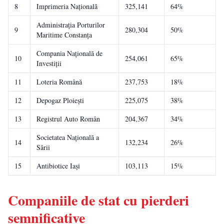
8
Imprimeria Națională
325,141
64%
Administrația Porturilor
9
280,304
50%
Maritime Constanța
Compania Națională de
10
254,061
65%
Investiții
11
Loteria Română
237,753
18%
12
Depogaz Ploiești
225,075
38%
13
Registrul Auto Român
204,367
34%
Societatea Națională a
14
132,234
26%
Sării
15
Antibiotice Iași
103,113
15%
Companiile de stat cu pierderi
semnificative