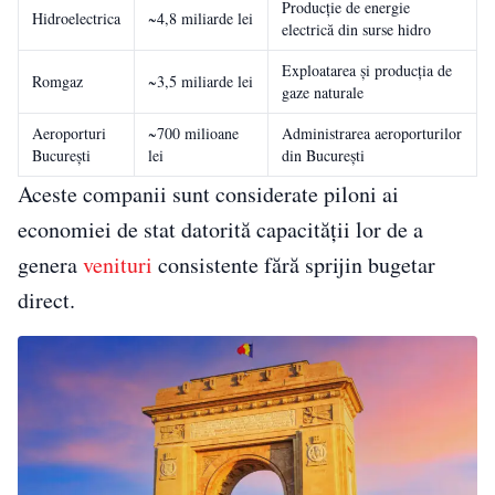
Producție de energie
Hidroelectrica
~4,8 miliarde lei
electrică din surse hidro
Exploatarea și producția de
Romgaz
~3,5 miliarde lei
gaze naturale
Aeroporturi
~700 milioane
Administrarea aeroporturilor
București
lei
din București
Aceste companii sunt considerate piloni ai
economiei de stat datorită capacității lor de a
genera
venituri
consistente fără sprijin bugetar
direct.