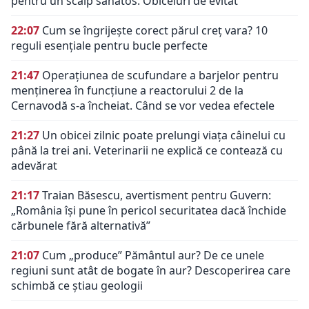
pentru un scalp sănătos. Obiceiuri de evitat
22:07
Cum se îngrijește corect părul creț vara? 10
reguli esențiale pentru bucle perfecte
21:47
Operațiunea de scufundare a barjelor pentru
menținerea în funcțiune a reactorului 2 de la
Cernavodă s-a încheiat. Când se vor vedea efectele
21:27
Un obicei zilnic poate prelungi viața câinelui cu
până la trei ani. Veterinarii ne explică ce contează cu
adevărat
21:17
Traian Băsescu, avertisment pentru Guvern:
„România își pune în pericol securitatea dacă închide
cărbunele fără alternativă”
21:07
Cum „produce” Pământul aur? De ce unele
regiuni sunt atât de bogate în aur? Descoperirea care
schimbă ce știau geologii