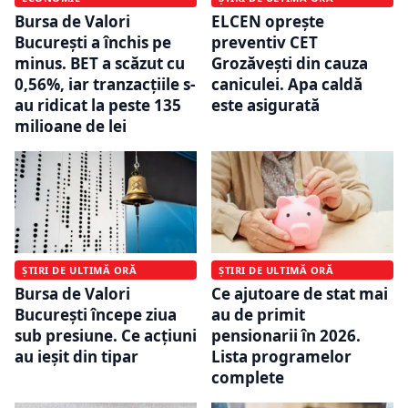
Bursa de Valori
ELCEN oprește
București a închis pe
preventiv CET
minus. BET a scăzut cu
Grozăvești din cauza
0,56%, iar tranzacțiile s-
caniculei. Apa caldă
au ridicat la peste 135
este asigurată
milioane de lei
ȘTIRI DE ULTIMĂ ORĂ
ȘTIRI DE ULTIMĂ ORĂ
Ce ajutoare de stat mai
Bursa de Valori
au de primit
București începe ziua
pensionarii în 2026.
sub presiune. Ce acțiuni
Lista programelor
au ieșit din tipar
complete