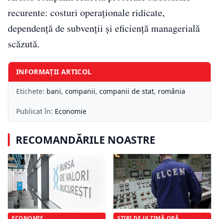
recurente: costuri operaționale ridicate,
dependență de subvenții și eficiență managerială
scăzută.
INFORMAȚII ARTICOL
Etichete:
bani
,
companii
,
companii de stat
,
românia
Publicat în:
Economie
RECOMANDĂRILE NOASTRE
ECONOMIE
ȘTIRI DE ULTIMĂ ORĂ