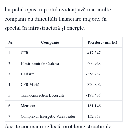
La polul opus, raportul evidențiază mai multe
companii cu dificultăți financiare majore, în
special în infrastructură și energie.
Nr.
Companie
Pierdere (mii lei)
1
CFR
-417,347
T
2
Electrocentrale Craiova
-400,928
P
3
Unifarm
-354,232
D
4
CFR Marfă
-320,802
T
5
Termoenergetica București
-198,485
P
6
Metrorex
-181,146
T
7
Complexul Energetic Valea Jiului
-152,357
P
Aceste companii reflectă probleme structurale