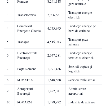
2
Romgaz
8,291,148
gaze naturale
Transport energie
3
Transelectrica
7,906,681
electrică
Complexul
Producție energie pe
4
4,735,993
Energetic Oltenia
bază de cărbune
Transport gaze
5
Transgaz
4,515,013
naturale
Electrocentrale
Producție energie
6
2,647,281
București
termică și electrică
Servicii poștale și
7
Poșta Română
1,791,426
logistică
8
ROMATSA
1,648,628
Servicii trafic aerian
Aeroporturi
Administrare
9
1,482,011
București
aeroporturi
10
ROMARM
1,479,972
Industrie de apărare