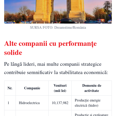
SURSA FOTO: Dreamstime/România
Alte companii cu performanțe
solide
Pe lângă lideri, mai multe companii strategice
contribuie semnificativ la stabilitatea economică:
Venituri
Domeniu de
Nr.
Companie
(mii lei)
activitate
Producție energie
1
Hidroelectrica
10,137,982
electrică (hidro)
Producție și exploatare