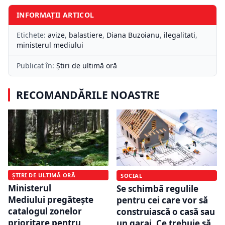
INFORMAȚII ARTICOL
Etichete:
avize
,
balastiere
,
Diana Buzoianu
,
ilegalitati
,
ministerul mediului
Publicat în:
Știri de ultimă oră
RECOMANDĂRILE NOASTRE
ȘTIRI DE ULTIMĂ ORĂ
SOCIAL
Ministerul
Se schimbă regulile
Mediului pregătește
pentru cei care vor să
catalogul zonelor
construiască o casă sau
prioritare pentru
un garaj. Ce trebuie să