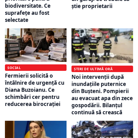
biodiversitate. Ce
știe proprietarii
suprafețe au fost
selectate
SOCIAL
ȘTIRI DE ULTIMĂ ORĂ
Fermierii solicită o
Noi intervenții după
întâlnire de urgență cu
inundațiile puternice
Diana Buzoianu. Ce
din Bușteni. Pompierii
schimbări cer pentru
au evacuat apa din zece
reducerea birocrației
gospodării. Bilanțul
continuă să crească