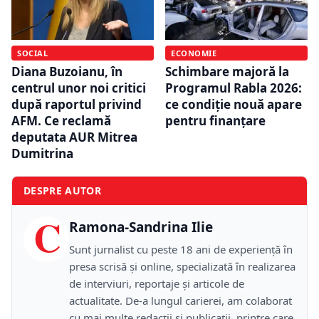
SOCIAL
ECONOMIE
Diana Buzoianu, în
Schimbare majoră la
centrul unor noi critici
Programul Rabla 2026:
după raportul privind
ce condiție nouă apare
AFM. Ce reclamă
pentru finanțare
deputata AUR Mitrea
Dumitrina
DESPRE AUTOR
C
Ramona-Sandrina Ilie
Sunt jurnalist cu peste 18 ani de experiență în
presa scrisă și online, specializată în realizarea
de interviuri, reportaje și articole de
actualitate. De-a lungul carierei, am colaborat
cu mai multe redacții și publicații, printre care