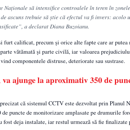
 Naționale să intensifice controalele în teren în zonele
e ascuns trebuie să știe că efectul va fi invers: acolo 
ensificate”, a declarat Diana Buzoianu.
 furt calificat, precum și orice alte fapte care ar putea 
 parte vătămată și parte civilă, iar valoarea prejudiciul
rivind componentele distruse, deteriorate sau sustrase.
va ajunge la aproximativ 350 de punc
 precizat că sistemul CCTV este dezvoltat prin Planul N
0 de puncte de monitorizare amplasate pe drumurile fore
 fost deja instalate, iar restul urmează să fie finalizate