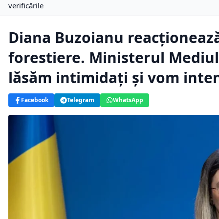
verificările
Diana Buzoianu reacționeaz
forestiere. Ministerul Mediu
lăsăm intimidați și vom intens
Facebook
Telegram
WhatsApp