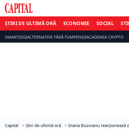
ȘTIRI DE ULTIMĂ ORĂ
ECONOMIE
SOCIAL
STI
SMARTDIGI
ALTERNATIVE FĂRĂ FUM
PENSII
ACADEMIA CRYPTO
Capital
>
Știri de ultimă oră
>
Diana Buzoianu reacționează du