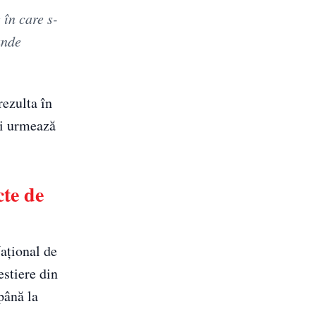
 în care s-
unde
rezulta în
ui urmează
te de
ațional de
stiere din
 până la