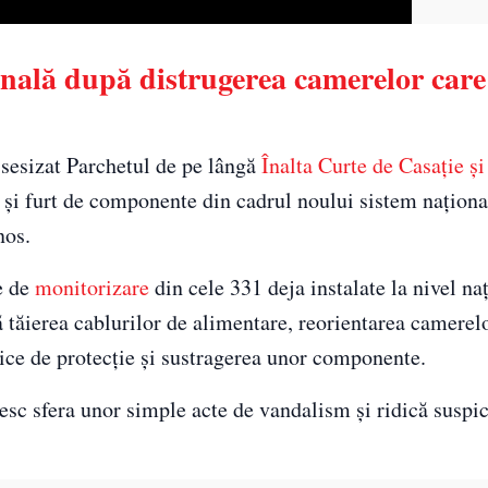
nală după distrugerea camerelor care
sesizat Parchetul de pe lângă
Înalta Curte de Casație și 
 și furt de componente din cadrul noului sistem naționa
nos.
te de
monitorizare
din cele 331 deja instalate la nivel na
ă tăierea cablurilor de alimentare, reorientarea camerel
lice de protecție și sustragerea unor componente.
esc sfera unor simple acte de vandalism și ridică suspic