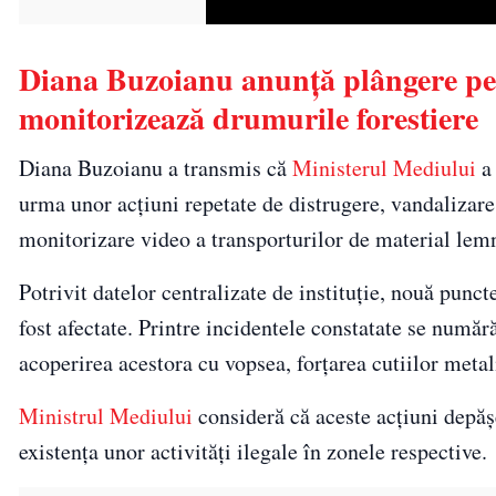
Diana Buzoianu anunță plângere pe
monitorizează drumurile forestiere
Diana Buzoianu a transmis că
Ministerul Mediului
a 
urma unor acțiuni repetate de distrugere, vandalizare
monitorizare video a transporturilor de material lem
Potrivit datelor centralizate de instituție, nouă punc
fost afectate. Printre incidentele constatate se număr
acoperirea acestora cu vopsea, forțarea cutiilor meta
Ministrul Mediului
consideră că aceste acțiuni depăș
existența unor activități ilegale în zonele respective.