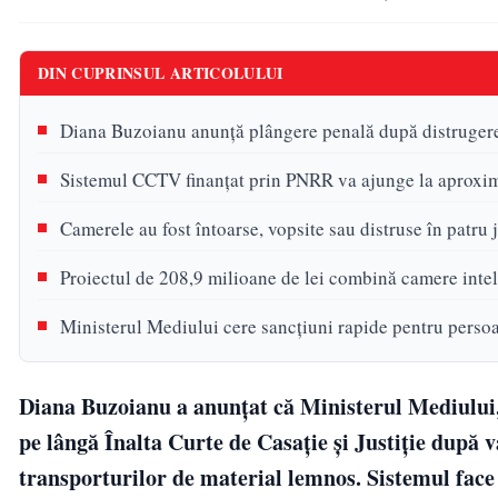
DIN CUPRINSUL ARTICOLULUI
Diana Buzoianu anunță plângere penală după distrugere
Sistemul CCTV finanțat prin PNRR va ajunge la aproxim
Camerele au fost întoarse, vopsite sau distruse în patru
Proiectul de 208,9 milioane de lei combină camere intel
Ministerul Mediului cere sancțiuni rapide pentru persoa
Diana Buzoianu a anunțat că Ministerul Mediului,
pe lângă Înalta Curte de Casație și Justiție după
transporturilor de material lemnos. Sistemul face 