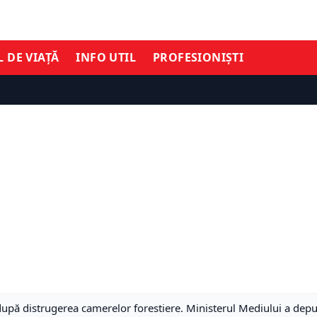
L DE VIAȚĂ
INFO UTIL
PROFESIONIȘTI
pă distrugerea camerelor forestiere. Ministerul Mediului a depus