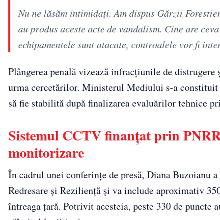
Nu ne lăsăm intimidați. Am dispus Gărzii Forestiere
au produs aceste acte de vandalism. Cine are ceva d
echipamentele sunt atacate, controalele vor fi int
Plângerea penală vizează infracțiunile de distrugere și
urma cercetărilor. Ministerul Mediului s-a constituit
să fie stabilită după finalizarea evaluărilor tehnice p
Sistemul CCTV finanțat prin PNRR 
monitorizare
În cadrul unei conferințe de presă, Diana Buzoianu a
Redresare și Reziliență și va include aproximativ 35
întreaga țară. Potrivit acesteia, peste 330 de puncte au