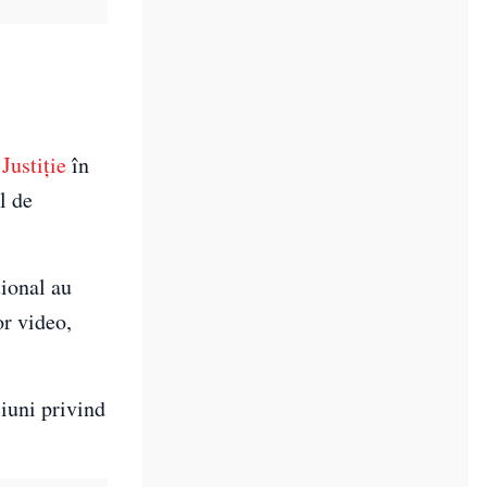
Justiție
în
l de
țional au
or video,
iuni privind