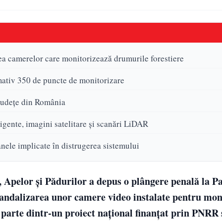
a camerelor care monitorizează drumurile forestiere
ativ 350 de puncte de monitorizare
 județe din România
igente, imagini satelitare și scanări LiDAR
nele implicate în distrugerea sistemului
 Apelor și Pădurilor a depus o plângere penală la P
 vandalizarea unor camere video instalate pentru mon
parte dintr-un proiect național finanțat prin PNRR ș