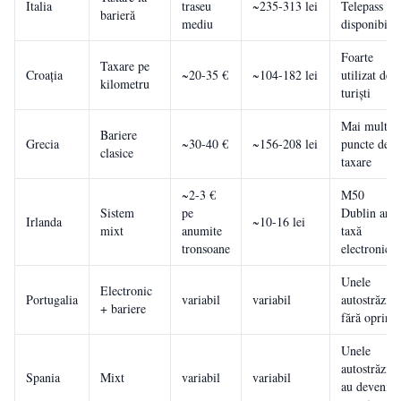
Italia
traseu
~235-313 lei
Telepass
barieră
mediu
disponibil
Foarte
Taxare pe
Croația
~20-35 €
~104-182 lei
utilizat de
kilometru
turiști
Mai multe
Bariere
Grecia
~30-40 €
~156-208 lei
puncte de
clasice
taxare
~2-3 €
M50
Sistem
pe
Dublin are
Irlanda
~10-16 lei
mixt
anumite
taxă
tronsoane
electronică
Unele
Electronic
Portugalia
variabil
variabil
autostrăzi
+ bariere
fără oprire
Unele
autostrăzi
Spania
Mixt
variabil
variabil
au devenit