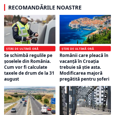
RECOMANDĂRILE NOASTRE
ȘTIRI DE ULTIMĂ ORĂ
ȘTIRI DE ULTIMĂ ORĂ
Se schimbă regulile pe
Românii care pleacă în
șoselele din România.
vacanță în Croația
Cum vor fi calculate
trebuie să știe asta.
taxele de drum de la 31
Modificarea majoră
august
pregătită pentru șoferi