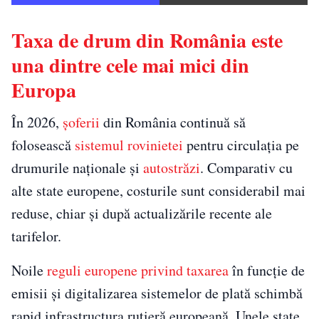
Taxa de drum din România este
una dintre cele mai mici din
Europa
În 2026,
șoferii
din România continuă să
folosească
sistemul rovinietei
pentru circulația pe
drumurile naționale și
autostrăzi
. Comparativ cu
alte state europene, costurile sunt considerabil mai
reduse, chiar și după actualizările recente ale
tarifelor.
Noile
reguli europene privind taxarea
în funcție de
emisii și digitalizarea sistemelor de plată schimbă
rapid infrastructura rutieră europeană. Unele state