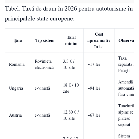
Tabel. Taxă de drum în 2026 pentru autoturisme în
principalele state europene:
Cost
Tarif
Țara
Tip sistem
aproximativ
Observații
minim
în lei
Taxă
Rovinietă
3,3 € /
România
~17 lei
separată la
electronică
10 zile
Fetești
Amendă
18 € / 10
Ungaria
e-vinietă
~94 lei
automată
zile
fără vinietă
Tunelurile
12,80 € /
alpine se
Austria
e-vinietă
~67 lei
10 zile
plătesc
separat
Sistem
7,7 € / 7