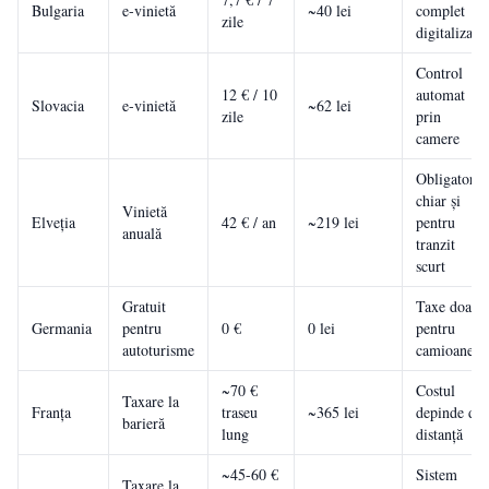
Bulgaria
e-vinietă
~40 lei
complet
zile
digitalizat
Control
12 € / 10
automat
Slovacia
e-vinietă
~62 lei
zile
prin
camere
Obligatorie
chiar și
Vinietă
Elveția
42 € / an
~219 lei
pentru
anuală
tranzit
scurt
Gratuit
Taxe doar
Germania
pentru
0 €
0 lei
pentru
autoturisme
camioane
~70 €
Costul
Taxare la
Franța
traseu
~365 lei
depinde de
barieră
lung
distanță
~45-60 €
Sistem
Taxare la