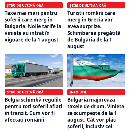
ȘTIRI DE ULTIMĂ ORĂ
ȘTIRI DE ULTIMĂ ORĂ
Taxe mai mari pentru
Turiștii români care
șoferii care merg în
merg în Grecia vor
Bulgaria. Noile tarife la
avea surprize.
viniete au intrat în
Schimbarea pregătită
vigoare de la 1 august
de Bulgaria de la 1
august
ȘTIRI DE ULTIMĂ ORĂ
INFO UTIL
Belgia schimbă regulile
Bulgaria majorează
pentru toți șoferii aflați
taxele de drum. Vinieta
în tranzit. Cum vor fi
se scumpește de la 1
afectați românii
august. Cât vor plăti
șoferii, inclusiv cei