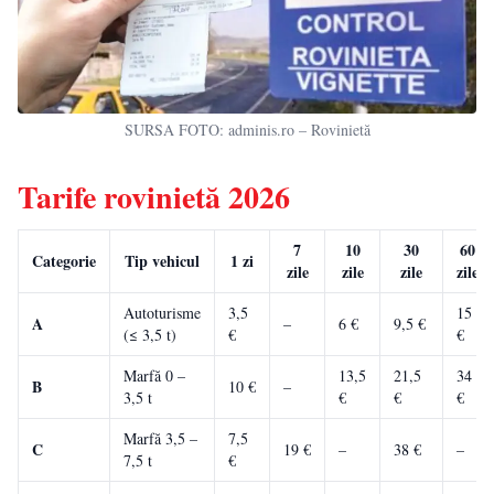
SURSA FOTO: adminis.ro – Rovinietă
Tarife rovinietă 2026
7
10
30
60
Categorie
Tip vehicul
1 zi
zile
zile
zile
zile
Autoturisme
3,5
15
A
–
6 €
9,5 €
(≤ 3,5 t)
€
€
Marfă 0 –
13,5
21,5
34
B
10 €
–
3,5 t
€
€
€
Marfă 3,5 –
7,5
C
19 €
–
38 €
–
7,5 t
€