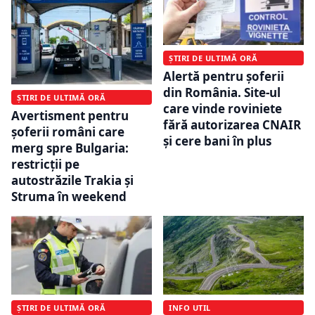
ȘTIRI DE ULTIMĂ ORĂ
Alertă pentru șoferii
din România. Site-ul
ȘTIRI DE ULTIMĂ ORĂ
care vinde roviniete
Avertisment pentru
fără autorizarea CNAIR
șoferii români care
și cere bani în plus
merg spre Bulgaria:
restricții pe
autostrăzile Trakia și
Struma în weekend
INFO UTIL
ȘTIRI DE ULTIMĂ ORĂ