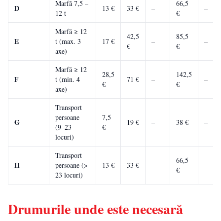
Marfă 7,5 –
66,5
D
13 €
33 €
–
–
12 t
€
Marfă ≥ 12
42,5
85,5
E
t (max. 3
17 €
–
–
€
€
axe)
Marfă ≥ 12
28,5
142,5
F
t (min. 4
71 €
–
–
€
€
axe)
Transport
persoane
7,5
G
19 €
–
38 €
–
(9–23
€
locuri)
Transport
66,5
H
persoane (>
13 €
33 €
–
–
€
23 locuri)
Drumurile unde este necesară