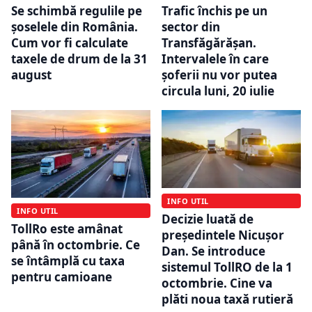
Trafic închis pe un
Se schimbă regulile pe
sector din
șoselele din România.
Transfăgărășan.
Cum vor fi calculate
Intervalele în care
taxele de drum de la 31
șoferii nu vor putea
august
circula luni, 20 iulie
INFO UTIL
INFO UTIL
Decizie luată de
TollRo este amânat
președintele Nicușor
până în octombrie. Ce
Dan. Se introduce
se întâmplă cu taxa
sistemul TollRO de la 1
pentru camioane
octombrie. Cine va
plăti noua taxă rutieră