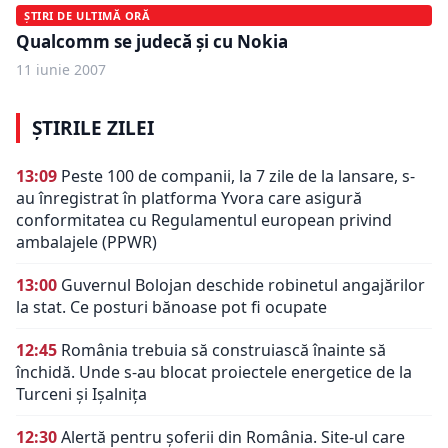
ȘTIRI DE ULTIMĂ ORĂ
Qualcomm se judecă şi cu Nokia
11 iunie 2007
ȘTIRILE ZILEI
13:09
Peste 100 de companii, la 7 zile de la lansare, s-
au înregistrat în platforma Yvora care asigură
conformitatea cu Regulamentul european privind
ambalajele (PPWR)
13:00
Guvernul Bolojan deschide robinetul angajărilor
la stat. Ce posturi bănoase pot fi ocupate
12:45
România trebuia să construiască înainte să
închidă. Unde s-au blocat proiectele energetice de la
Turceni și Ișalnița
12:30
Alertă pentru șoferii din România. Site-ul care