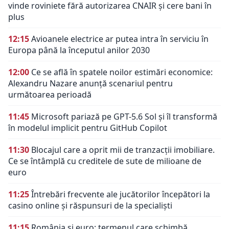
vinde roviniete fără autorizarea CNAIR și cere bani în
plus
12:15
Avioanele electrice ar putea intra în serviciu în
Europa până la începutul anilor 2030
12:00
Ce se află în spatele noilor estimări economice:
Alexandru Nazare anunță scenariul pentru
următoarea perioadă
11:45
Microsoft pariază pe GPT-5.6 Sol și îl transformă
în modelul implicit pentru GitHub Copilot
11:30
Blocajul care a oprit mii de tranzacții imobiliare.
Ce se întâmplă cu creditele de sute de milioane de
euro
11:25
Întrebări frecvente ale jucătorilor începători la
casino online și răspunsuri de la specialiști
11:15
România și euro: termenul care schimbă