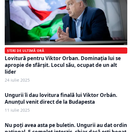
ȘTIRI DE ULTIMĂ ORĂ
Lovitură pentru Viktor Orban. Dominația lui se
apropie de sfârșit. Locul său, ocupat de un alt
lider
24 iulie 2025
Ungurii îi dau lovitura finală lui Viktor Orbán.
Anunțul venit direct de la Budapesta
11 iulie 2025
Nu poți avea asta pe buletin. Ungurii au dat ordin
național. E complet interzis, chiar dacă ești bogat