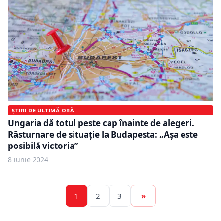
ȘTIRI DE ULTIMĂ ORĂ
Ungaria dă totul peste cap înainte de alegeri.
Răsturnare de situație la Budapesta: „Așa este
posibilă victoria”
8 iunie 2024
1
2
3
»