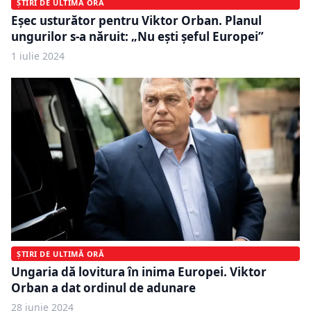
ȘTIRI DE ULTIMĂ ORĂ
Eșec usturător pentru Viktor Orban. Planul
ungurilor s-a năruit: „Nu ești șeful Europei”
1 iulie 2024
ȘTIRI DE ULTIMĂ ORĂ
Ungaria dă lovitura în inima Europei. Viktor
Orban a dat ordinul de adunare
28 iunie 2024