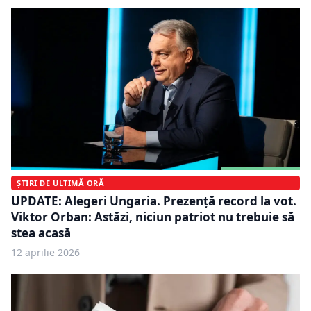
ȘTIRI DE ULTIMĂ ORĂ
UPDATE: Alegeri Ungaria. Prezență record la vot.
Viktor Orban: Astăzi, niciun patriot nu trebuie să
stea acasă
12 aprilie 2026