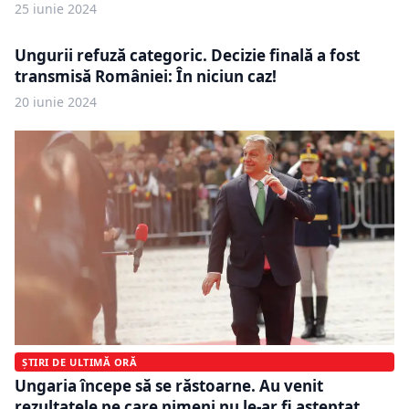
25 iunie 2024
Ungurii refuză categoric. Decizie finală a fost
transmisă României: În niciun caz!
20 iunie 2024
ȘTIRI DE ULTIMĂ ORĂ
Ungaria începe să se răstoarne. Au venit
rezultatele pe care nimeni nu le-ar fi așteptat