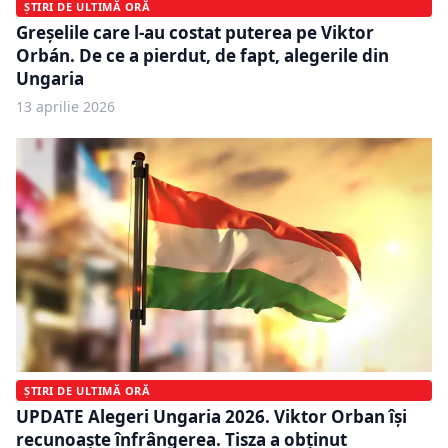
ȘTIRI DE ULTIMĂ ORĂ
Greșelile care l-au costat puterea pe Viktor
Orbán. De ce a pierdut, de fapt, alegerile din
Ungaria
13 aprilie 2026
ȘTIRI DE ULTIMĂ ORĂ
UPDATE Alegeri Ungaria 2026. Viktor Orban îşi
recunoaşte înfrângerea. Tisza a obținut