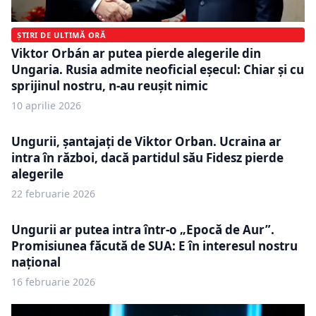
ȘTIRI DE ULTIMĂ ORĂ
Viktor Orbán ar putea pierde alegerile din
Ungaria. Rusia admite neoficial eșecul: Chiar și cu
sprijinul nostru, n-au reușit nimic
10 aprilie 2026
Ungurii, șantajați de Viktor Orban. Ucraina ar
intra în război, dacă partidul său Fidesz pierde
alegerile
22 februarie 2026
Ungurii ar putea intra într-o „Epocă de Aur”.
Promisiunea făcută de SUA: E în interesul nostru
național
16 februarie 2026