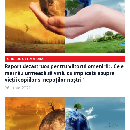
ȘTIRI DE ULTIMĂ ORĂ
Raport dezastruos pentru viitorul omenirii: „Ce e
mai rău urmează să vină, cu implicaţii asupra
vieţii copiilor şi nepoţilor noştri”
26 iunie 2021