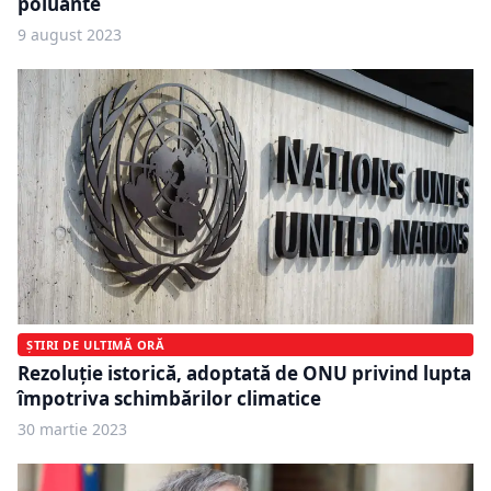
poluante
9 august 2023
ȘTIRI DE ULTIMĂ ORĂ
Rezoluție istorică, adoptată de ONU privind lupta
împotriva schimbărilor climatice
30 martie 2023