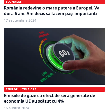
ECONOMIE
România redevine o mare putere a Europei. Va
dura 6 ani: Am decis să facem pași importanți
17 septembrie 2024
ȘTIRI DE ULTIMĂ ORĂ
Emisiile de gaze cu efect de seră generate de
economia UE au scăzut cu 4%
16 august 2024