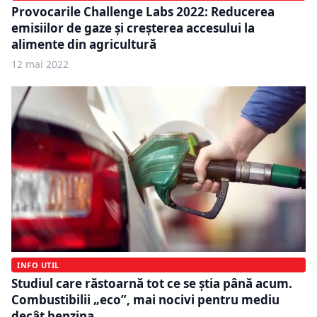
Provocarile Challenge Labs 2022: Reducerea
emisiilor de gaze și creșterea accesului la
alimente din agricultură
12 mai 2022
INFO UTIL
Studiul care răstoarnă tot ce se știa până acum.
Combustibilii „eco”, mai nocivi pentru mediu
decât benzina