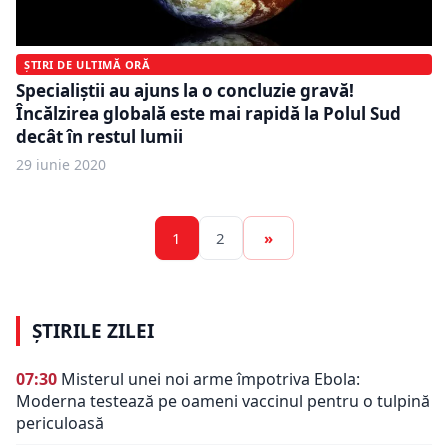
ȘTIRI DE ULTIMĂ ORĂ
Specialiștii au ajuns la o concluzie gravă!
Încălzirea globală este mai rapidă la Polul Sud
decât în restul lumii
29 iunie 2020
1
2
»
ȘTIRILE ZILEI
07:30
Misterul unei noi arme împotriva Ebola:
Moderna testează pe oameni vaccinul pentru o tulpină
periculoasă