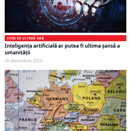
ȘTIRI DE ULTIMĂ ORĂ
Inteligența artificială ar putea fi ultima șansă a
umanității
26 decembrie 2023