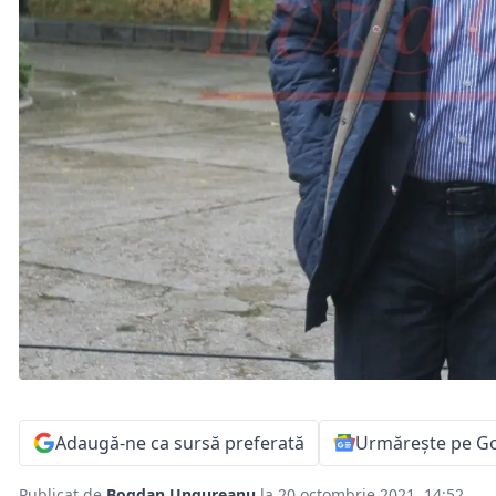
Adaugă-ne ca sursă preferată
Urmărește pe G
Publicat de
Bogdan Ungureanu
la 20 octombrie 2021, 14:52