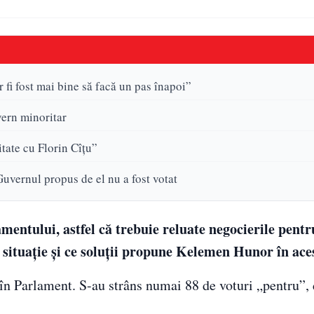
 fi fost mai bine să facă un pas înapoi”
vern minoritar
tate cu Florin Cîţu”
uvernul propus de el nu a fost votat
mentului, astfel că trebuie reluate negocierile pent
situaţie şi ce soluţii propune Kelemen Hunor în ac
 în Parlament. S-au strâns numai 88 de voturi „pentru”, 