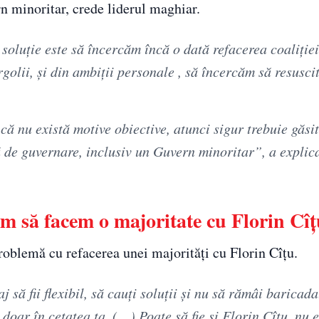
rn minoritar, crede liderul maghiar.
 soluţie este să încercăm încă o dată refacerea coaliţ
rgolii, şi din ambiţii personale , să încercăm să resusc
că nu există motive obiective, atunci sigur trebuie găsit
ă de guvernare, inclusiv un Guvern minoritar”, a expli
m să facem o majoritate cu Florin Cî
oblemă cu refacerea unei majorităţi cu Florin Cîţu.
 să fii flexibil, să cauţi soluţii şi nu să rămâi baricada
 doar în cetatea ta. (…) Poate să fie şi Florin Cîţu, nu e