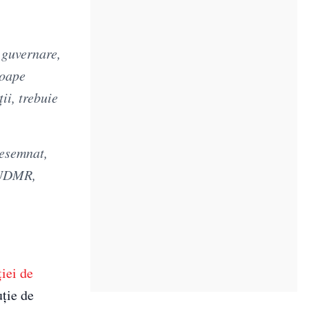
e guvernare,
roape
ii, trebuie
desemnat,
 UDMR,
ţiei de
ţie de