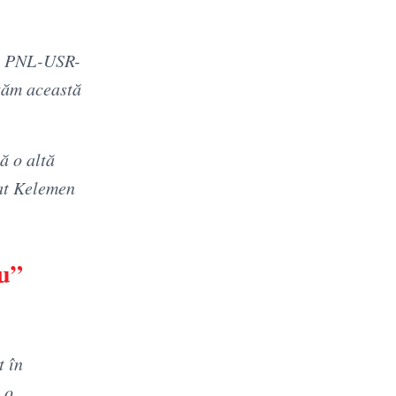
iei PNL-USR-
ităm această
ă o altă
cat Kelemen
ţu”
t în
 o