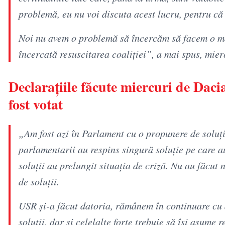
problemă, eu nu voi discuta acest lucru, pentru că
Noi nu avem o problemă să încercăm să facem o ma
încercată resuscitarea coaliţiei”, a mai spus, mie
Declaraţiile făcute miercuri de Dac
fost votat
„Am fost azi în Parlament cu o propunere de soluție
parlamentarii au respins singură soluție pe care 
soluții au prelungit situația de criză. Nu au făcut
de soluții.
USR și-a făcut datoria, rămânem în continuare cu 
soluții, dar și celelalte forțe trebuie să își asume