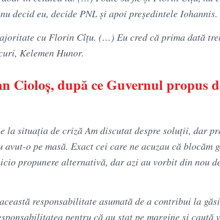
 nu decid eu, decide PNL şi apoi preşedintele Iohannis.
joritate cu Florin Cîţu. (…) Eu cred că prima dată tre
rcuri, Kelemen Hunor.
ian Cioloş, după ce Guvernul propus d
 la situația de criză Am discutat despre soluții, dar pr
au avut-o pe masă. Exact cei care ne acuzau că blocăm g
 nicio propunere alternativă, dar azi au vorbit din nou d
această responsabilitate asumată de a contribui la găsi
 responsabilitatea pentru că au stat pe margine și caută 