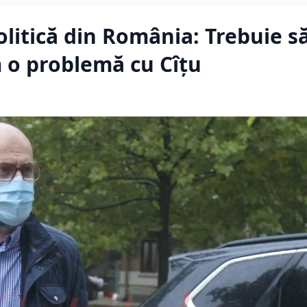
litică din România: Trebuie s
m o problemă cu Cîţu