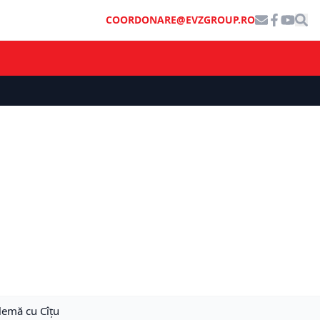
COORDONARE@EVZGROUP.RO
lemă cu Cîţu