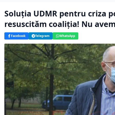
Soluţia UDMR pentru criza po
resuscităm coaliţia! Nu ave
Facebook
Telegram
WhatsApp