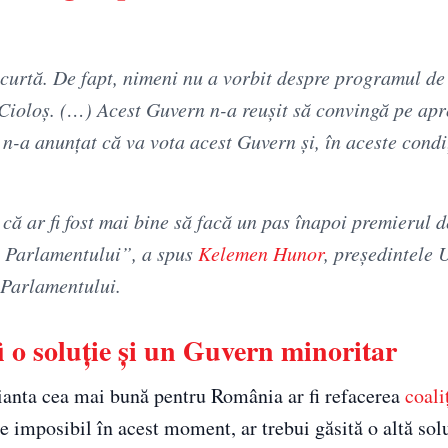
e scurtă. De fapt, nimeni nu a vorbit despre programul d
n Cioloş. (…) Acest Guvern n-a reuşit să convingă pe ap
n-a anunţat că va vota acest Guvern şi, în aceste condiţ
 că ar fi fost mai bine să facă un pas înapoi premierul 
ţa Parlamentului”, a spus
Kelemen Hunor
, preşedintele
 Parlamentului.
fi o soluţie şi un Guvern minoritar
anta cea mai bună pentru România ar fi refacerea
coali
mposibil în acest moment, ar trebui găsită o altă solu