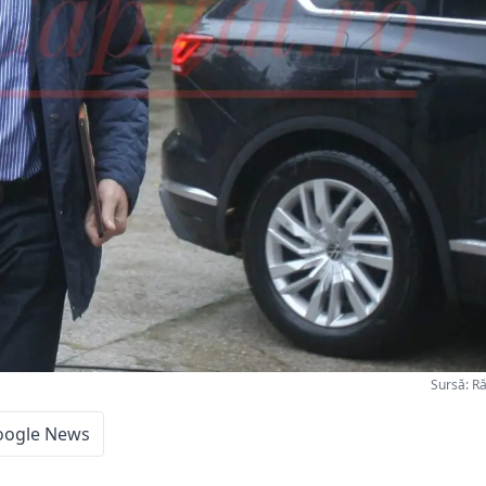
Sursă: R
oogle News