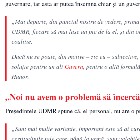
guvernare, iar asta ar putea însemna chiar şi un guve
„Mai departe, din punctul nostru de vedere, prima
UDMR, fiecare să mai lase un pic de la el, şi din o
coaliţie.
Dacă nu se poate, din motive – zic eu – subiective, 
soluţie pentru un alt
Guvern
, pentru o altă formul
Hunor.
„Noi nu avem o problemă să încercă
Preşedintele UDMR spune că, el personal, nu are o pr
„Sunt mai multe variante, important este să ai curaj
certitudinile tale care, până la urmă, sunt valabile