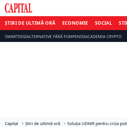
ȘTIRI DE ULTIMĂ ORĂ
ECONOMIE
SOCIAL
STI
SMARTDIGI
ALTERNATIVE FĂRĂ FUM
PENSII
ACADEMIA CRYPTO
Capital
>
Știri de ultimă oră
>
Soluţia UDMR pentru criza poli