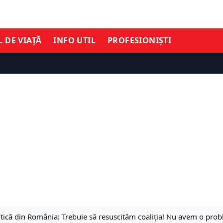
L DE VIAȚĂ
INFO UTIL
PROFESIONIȘTI
tică din România: Trebuie să resuscităm coaliţia! Nu avem o prob