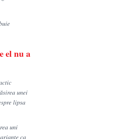
buie
e el nu a
actic
ăsirea unei
espre lipsa
rea uni
variante ca