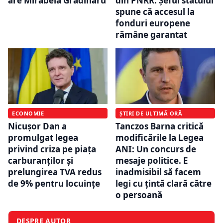
are Mirabela Grădinaru
din PNRR. Șeful statului
spune că accesul la
fonduri europene
rămâne garantat
ECONOMIE
ȘTIRI DE ULTIMĂ ORĂ
Nicușor Dan a
Tanczos Barna critică
promulgat legea
modificările la Legea
privind criza pe piața
ANI: Un concurs de
carburanților și
mesaje politice. E
prelungirea TVA redus
inadmisibil să facem
de 9% pentru locuințe
legi cu țintă clară către
o persoană
DESPRE AUTOR