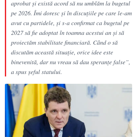
aprobat și există acord să nu umblăm la bugetul
pe 2026. Îmi doresc și în discuțiile pe care le-am
avut cu partidele, și s-a confirmat ca bugetul pe
2027 să fie adoptat în toamna acestui an și să
proiectăm stabilitate financiară. Când o să
discutăm această situație, orice idee este
binevenită, dar nu vreau să dau speranțe false”,
a spus șeful statului.