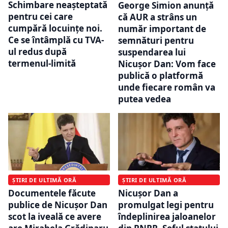
Schimbare neașteptată
George Simion anunță
pentru cei care
că AUR a strâns un
cumpără locuințe noi.
număr important de
Ce se întâmplă cu TVA-
semnături pentru
ul redus după
suspendarea lui
termenul-limită
Nicușor Dan: Vom face
publică o platformă
unde fiecare român va
putea vedea
ȘTIRI DE ULTIMĂ ORĂ
ȘTIRI DE ULTIMĂ ORĂ
Documentele făcute
Nicușor Dan a
publice de Nicușor Dan
promulgat legi pentru
scot la iveală ce avere
îndeplinirea jaloanelor