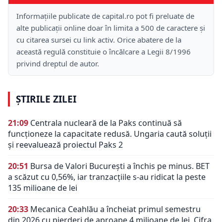
Informațiile publicate de capital.ro pot fi preluate de
alte publicații online doar în limita a 500 de caractere și
cu citarea sursei cu link activ. Orice abatere de la
această regulă constituie o încălcare a Legii 8/1996
privind dreptul de autor.
ȘTIRILE ZILEI
21:09
Centrala nucleară de la Paks continuă să
funcționeze la capacitate redusă. Ungaria caută soluții
și reevaluează proiectul Paks 2
20:51
Bursa de Valori București a închis pe minus. BET
a scăzut cu 0,56%, iar tranzacțiile s-au ridicat la peste
135 milioane de lei
20:33
Mecanica Ceahlău a încheiat primul semestru
din 2026 cu pierderi de aproape 4 milioane de lei. Cifra