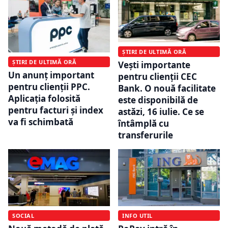
ȘTIRI DE ULTIMĂ ORĂ
ȘTIRI DE ULTIMĂ ORĂ
Vești importante
Un anunț important
pentru clienții CEC
pentru clienții PPC.
Bank. O nouă facilitate
Aplicația folosită
este disponibilă de
pentru facturi și index
astăzi, 16 iulie. Ce se
va fi schimbată
întâmplă cu
transferurile
SOCIAL
INFO UTIL