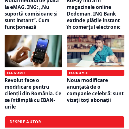
Nouă metodă de plată
RoPay intră în
la eMAG. ING: ,,Nu
magazinele online
suportă comisioane și
Dedeman. ING Bank
sunt instant”. Cum
extinde plățile instant
funcționează
în comerțul electronic
ECONOMIE
ECONOMIE
Revolut face o
Noua modificare
modificare pentru
anunțată de o
clienții din România. Ce
companie celebră: sunt
se întâmplă cu IBAN-
vizați toți abonații
urile
DESPRE AUTOR