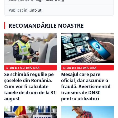
Publicat în:
Info util
RECOMANDĂRILE NOASTRE
ȘTIRI DE ULTIMĂ ORĂ
ȘTIRI DE ULTIMĂ ORĂ
Se schimbă regulile pe
Mesajul care pare
șoselele din România.
oficial, dar ascunde o
Cum vor fi calculate
fraudă. Avertismentul
taxele de drum de la 31
transmis de DNSC
august
pentru utilizatori