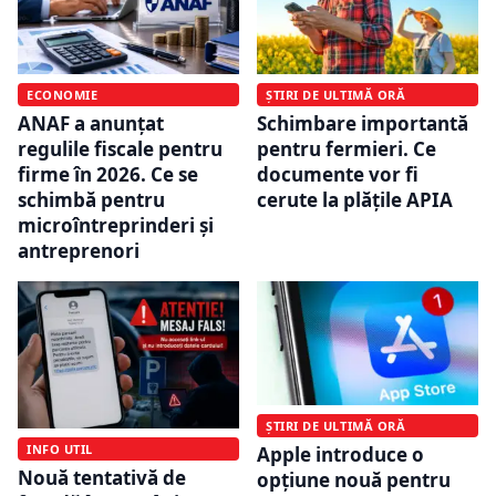
ECONOMIE
ȘTIRI DE ULTIMĂ ORĂ
ANAF a anunțat
Schimbare importantă
regulile fiscale pentru
pentru fermieri. Ce
firme în 2026. Ce se
documente vor fi
schimbă pentru
cerute la plățile APIA
microîntreprinderi și
antreprenori
ȘTIRI DE ULTIMĂ ORĂ
INFO UTIL
Apple introduce o
Nouă tentativă de
opțiune nouă pentru