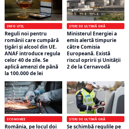
INFO UTIL
ȘTIRI DE ULTIMĂ ORĂ
Reguli noi pentru
Ministerul Energiei a
românii care cumpără
emis alertă timpurie
țigări și alcool din UE.
către Comisia
ANAF introduce regula
Europeană. Există
celor 40 de zile. Se
riscul opririi și Unității
aplică amenzi de până
2 de la Cernavodă
la 100.000 de lei
ECONOMIE
ȘTIRI DE ULTIMĂ ORĂ
România, pe locul doi
Se schimbă regulile pe