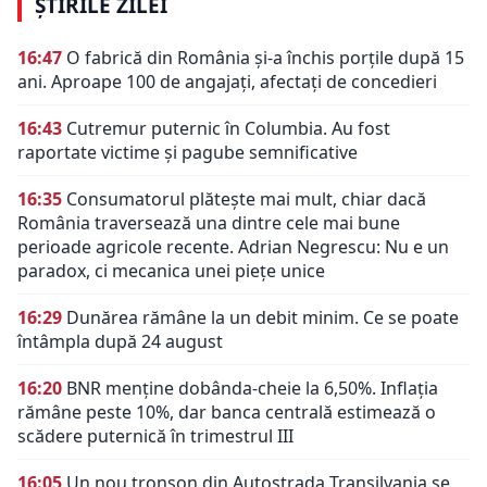
ȘTIRILE ZILEI
16:47
O fabrică din România și-a închis porțile după 15
ani. Aproape 100 de angajați, afectați de concedieri
16:43
Cutremur puternic în Columbia. Au fost
raportate victime și pagube semnificative
16:35
Consumatorul plătește mai mult, chiar dacă
România traversează una dintre cele mai bune
perioade agricole recente. Adrian Negrescu: Nu e un
paradox, ci mecanica unei piețe unice
16:29
Dunărea rămâne la un debit minim. Ce se poate
întâmpla după 24 august
16:20
BNR menține dobânda-cheie la 6,50%. Inflația
rămâne peste 10%, dar banca centrală estimează o
scădere puternică în trimestrul III
16:05
Un nou tronson din Autostrada Transilvania se