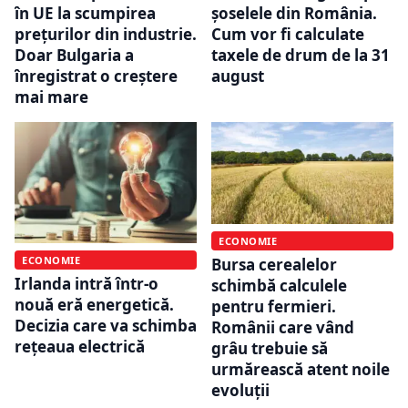
în UE la scumpirea
șoselele din România.
prețurilor din industrie.
Cum vor fi calculate
Doar Bulgaria a
taxele de drum de la 31
înregistrat o creștere
august
mai mare
ECONOMIE
ECONOMIE
Bursa cerealelor
Irlanda intră într-o
schimbă calculele
nouă eră energetică.
pentru fermieri.
Decizia care va schimba
Românii care vând
rețeaua electrică
grâu trebuie să
urmărească atent noile
evoluții