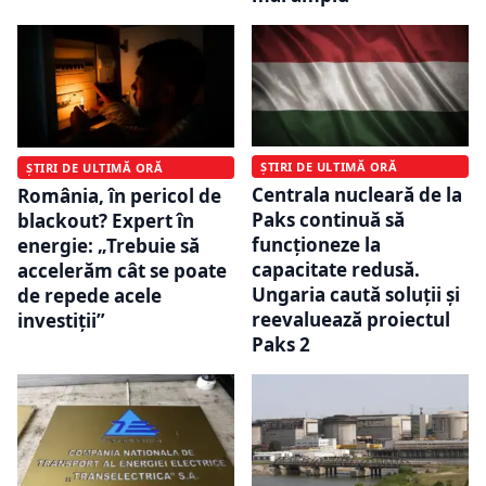
ȘTIRI DE ULTIMĂ ORĂ
ȘTIRI DE ULTIMĂ ORĂ
Centrala nucleară de la
România, în pericol de
Paks continuă să
blackout? Expert în
funcționeze la
energie: „Trebuie să
capacitate redusă.
accelerăm cât se poate
Ungaria caută soluții și
de repede acele
reevaluează proiectul
investiții”
Paks 2