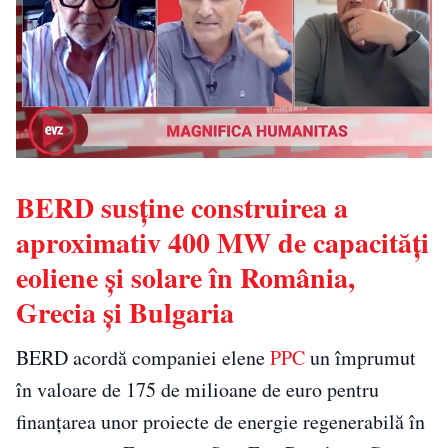
BERD susține construirea a
aproximativ 400 MW de capacități
eoliene și solare în România,
Grecia și Bulgaria
BERD acordă companiei elene
PPC
un împrumut
în valoare de 175 de milioane de euro pentru
finanțarea unor proiecte de energie regenerabilă în