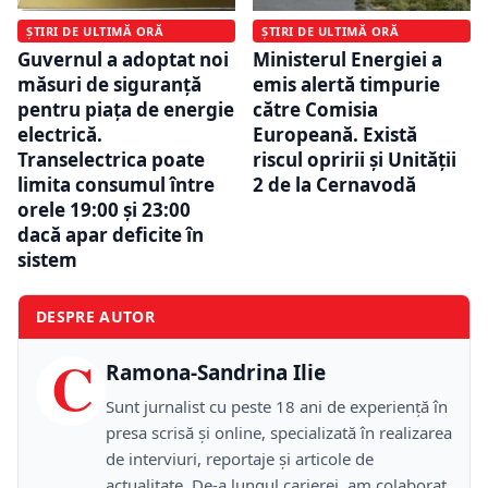
ȘTIRI DE ULTIMĂ ORĂ
ȘTIRI DE ULTIMĂ ORĂ
Guvernul a adoptat noi
Ministerul Energiei a
măsuri de siguranță
emis alertă timpurie
pentru piața de energie
către Comisia
electrică.
Europeană. Există
Transelectrica poate
riscul opririi și Unității
limita consumul între
2 de la Cernavodă
orele 19:00 și 23:00
dacă apar deficite în
sistem
DESPRE AUTOR
C
Ramona-Sandrina Ilie
Sunt jurnalist cu peste 18 ani de experiență în
presa scrisă și online, specializată în realizarea
de interviuri, reportaje și articole de
actualitate. De-a lungul carierei, am colaborat