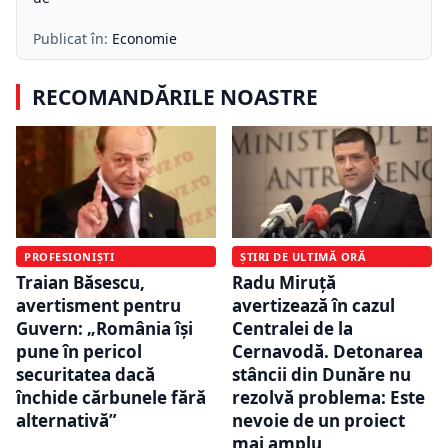
Publicat în:
Economie
RECOMANDĂRILE NOASTRE
PROFESIONIȘTI
ȘTIRI DE ULTIMĂ ORĂ
Traian Băsescu,
Radu Miruță
avertisment pentru
avertizează în cazul
Guvern: „România își
Centralei de la
pune în pericol
Cernavodă. Detonarea
securitatea dacă
stâncii din Dunăre nu
închide cărbunele fără
rezolvă problema: Este
alternativă”
nevoie de un proiect
mai amplu