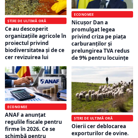
ECONOMIE
ȘTIRI DE ULTIMĂ ORĂ
Nicușor Dan a
Ce au descoperit
promulgat legea
organizațiile agricole în
privind criza pe piața
proiectul privind
carburanților și
biodiversitatea și de ce
prelungirea TVA redus
cer revizuirea lui
de 9% pentru locuințe
ECONOMIE
ANAF a anunțat
ȘTIRI DE ULTIMĂ ORĂ
regulile fiscale pentru
Oierii cer deblocarea
firme în 2026. Ce se
exporturilor de ovine.
schimbă pentru