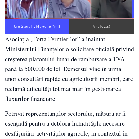
Următorul videoclip în 2
Anulează
Asociația „Forța Fermierilor” a înaintat
Ministerului Finanțelor o solicitare oficială privind
creșterea plafonului lunar de rambursare a TVA
până la 500.000 de lei. Demersul vine în urma
unor consultări rapide cu agricultorii membri, care
reclamă dificultăți tot mai mari în gestionarea
fluxurilor financiare.
Potrivit reprezentanților sectorului, măsura ar fi
esențială pentru a debloca lichiditățile necesare
desfășurării activităților agricole, în contextul în