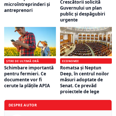
Crescătorii solicită
microîntreprinderi și
Guvernului un plan
antreprenori
public și despăgubiri
urgente
ȘTIRI DE ULTIMĂ ORĂ
ECONOMIE
Schimbare importantă
Romatsa și Neptun
pentru fermieri. Ce
Deep, în centrul noilor
documente vor fi
măsuri adoptate de
cerute la plățile APIA
Senat. Ce prevăd
proiectele de lege
DESPRE AUTOR